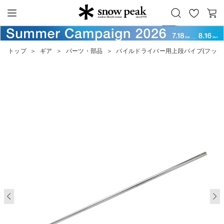
お
カ
Snow Peak
気
ー
に
ト
トップ
＞
ギア
＞
パーツ・部品
＞
パイルドライバー用上段パイプ(フック
入
り