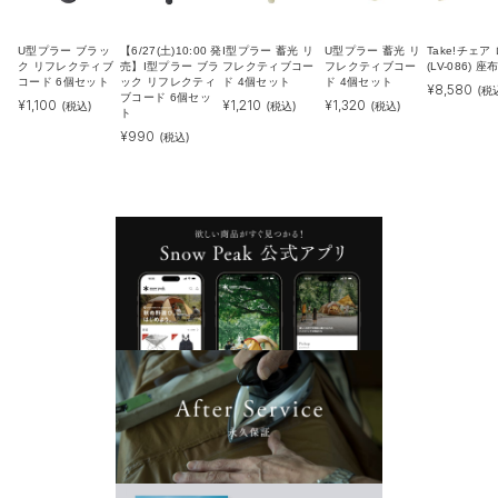
U型プラー ブラッ
【6/27(土)10:00 発
I型プラー 蓄光 リ
U型プラー 蓄光 リ
Take!チェア
ク リフレクティブ
売】I型プラー ブラ
フレクティブコー
フレクティブコー
(LV-086) 
コード 6個セット
ック リフレクティ
ド 4個セット
ド 4個セット
¥
8,580
(税
ブコード 6個セッ
¥
1,100
¥
1,210
¥
1,320
(税込)
(税込)
(税込)
ト
¥
990
(税込)