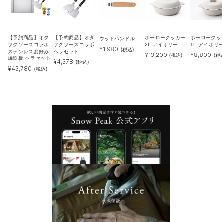
【予約商品】オタ
【予約商品】オタ
ホーロークッカー
ホーロークッ
ウッドハンドル
フクソースコラボ
フクソースコラボ
2L アイボリー
1L アイボリ
¥
1,980
(税込)
ステンレスお好み
ヘラセット
¥
13,200
¥
8,800
(税込)
(税
焼鉄板 ヘラセット
¥
4,378
(税込)
¥
43,780
(税込)