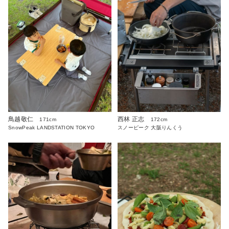
鳥越敬仁
西林 正志
171cm
172cm
SnowPeak LANDSTATION TOKYO
スノーピーク 大阪りんくう