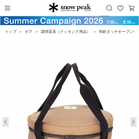
お
カ
Snow Peak
気
ー
に
ト
トップ
＞
ギア
＞
調理器具（クッキング用品）
＞
和鉄ダッチオーブン収納
入
り