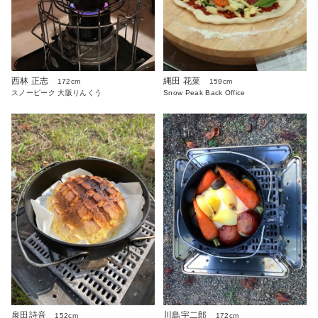
西林 正志
縄田 花菜
172cm
159cm
スノーピーク 大阪りんくう
Snow Peak Back Office
泉田詩音
川島宇二郎
152cm
172cm