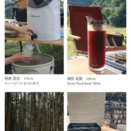
朝倉 直也
縄田 花菜
170cm
159cm
スノーピーク おち仁淀川
Snow Peak Back Office