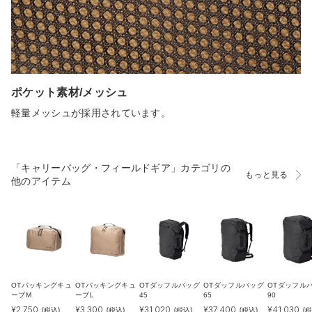
ポケット素材/メッシュ
軽量メッシュが採用されています。
「キャリーバッグ・フィールドギア」カテゴリの
もっと見る
他のアイテム
OTパッキングキュ
OTパッキングキュ
OTダッフルバッグ
OTダッフルバッグ
OTダッフル
ーブM
ーブL
45
65
90
¥
2,750
¥
3,300
¥
31,020
¥
37,400
¥
41,030
(税込)
(税込)
(税込)
(税込)
(税