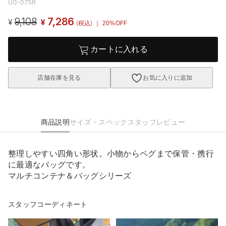
UG-075R
9,108
7,286
¥
¥
(税込)
｜ 20%OFF
カートに入れる
店舗在庫を見る
お気に入りに追加
商品説明
サイズ・スペック
スタッフレビュー
整理しやすい四角い形状。小物からペグまで保管・携行
に最適なバッグです。
マルチコンテナ＆バッグシリーズ
スタッフコーディネート