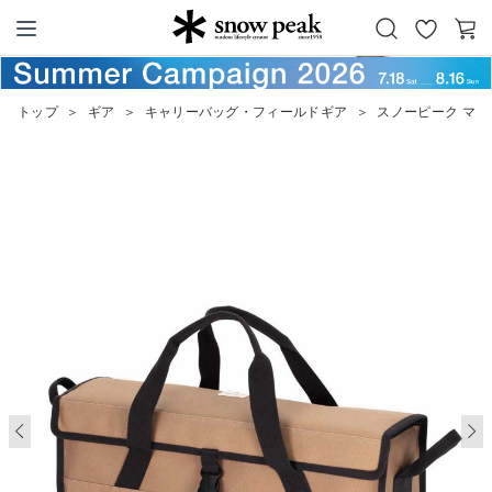
お
カ
Snow Peak
気
ー
に
ト
トップ
＞
ギア
＞
キャリーバッグ・フィールドギア
＞
スノーピーク マル
入
り