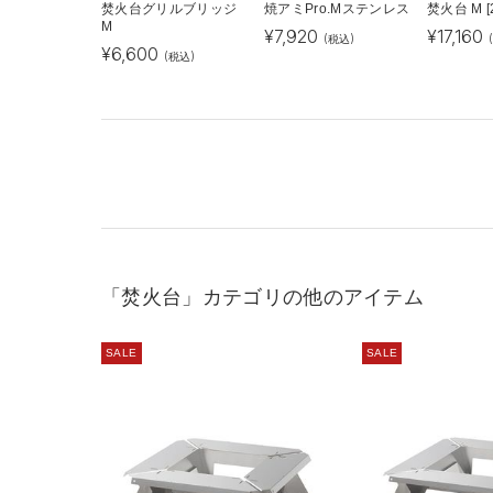
焚火台グリルブリッジ
焼アミPro.Mステンレス
焚火台 M [
M
¥
7,920
¥
17,160
(税込)
¥
6,600
(税込)
「焚火台」カテゴリの他のアイテム
SALE
SALE