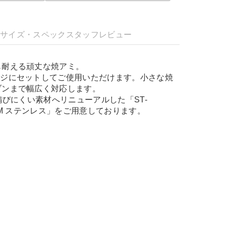
明
サイズ・スペック
スタッフレビュー
も耐える頑丈な焼アミ。
ッジにセットしてご使用いただけます。小さな焼
ブンまで幅広く対応します。
り錆びにくい素材へリニューアルした「ST-
ro.M ステンレス」をご用意しております。