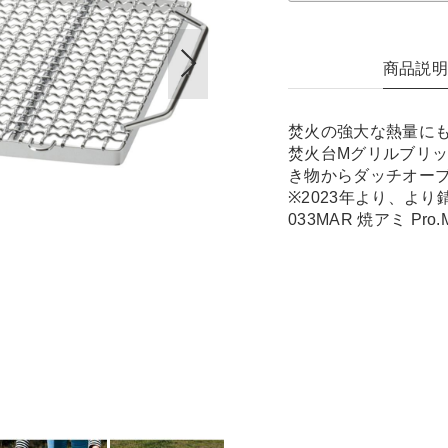
商品説
焚火の強大な熱量に
焚火台Mグリルブリ
き物からダッチオー
※2023年より、よ
033MAR 焼アミ P