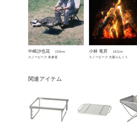
中嶋沙也花
小林 竜昇
158cm
162cm
スノーピーク 表参道
スノーピーク 大阪りんくう
関連アイテム