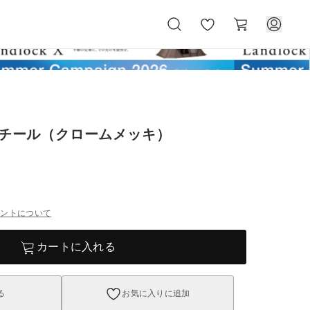
お
カ
気
ー
に
ト
入
り
 スチール（クロームメッキ）
イントについて
カートに入れる
る
お気に入りに追加