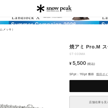
ームメッキ）
焼アミ Pro.M
ST-033MA
5,500
¥
(税込)
SPpt：110pt
獲得
獲得ポ
店舗在庫を見