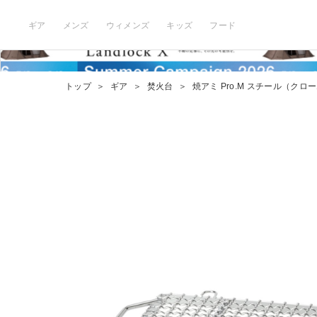
ギア
メンズ
ウィメンズ
キッズ
フード
トップ
＞
ギア
＞
焚火台
＞
焼アミ Pro.M スチール（クロ