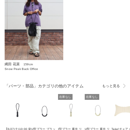
縄田 花菜
159cm
Snow Peak Back Office
「パーツ・部品」カテゴリの他のアイテム
もっと見る
在庫なし
在庫なし
【6/27(土)10:00 発
U型プラー ブラッ
I型プラー 蓄光 リ
U型プラー 蓄光 リ
Take!チェア