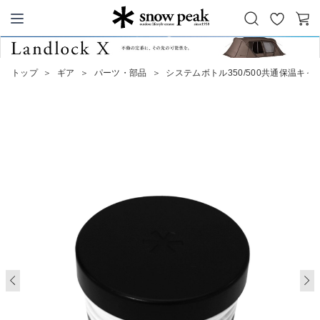
お
カ
Snow Peak
気
ー
に
ト
トップ
＞
ギア
＞
パーツ・部品
＞
システムボトル350/500共通保温キャ
入
り