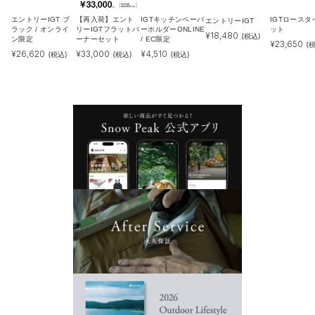
エントリーIGT ブ
【再入荷】エント
IGTキッチンペーパ
IGTロースタ
エントリーIGT
ラック / オンライ
リーIGTフラットバ
ーホルダーONLINE
ット
¥
18,480
(税込)
ン限定
ーナーセット
/ EC限定
¥
23,650
(
¥
26,620
¥
33,000
¥
4,510
(税込)
(税込)
(税込)