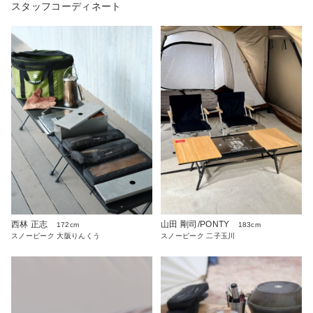
スタッフコーディネート
西林 正志
山田 剛司/PONTY
172cm
183cm
スノーピーク 大阪りんくう
スノーピーク 二子玉川