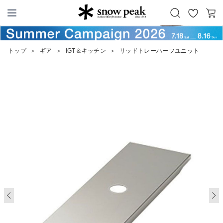
お
カ
Snow Peak
気
ー
に
ト
トップ
＞
ギア
＞
IGT＆キッチン
＞
リッドトレーハーフユニット
入
り