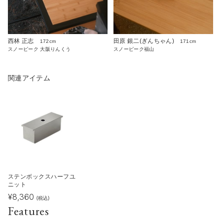
西林 正志
田原 銀二(ぎんちゃん)
172cm
171cm
スノーピーク 大阪りんくう
スノーピーク福山
関連アイテム
ステンボックスハーフユ
ニット
¥
8,360
(税込)
Features