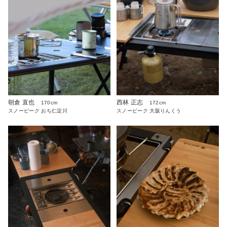
朝倉 直也
西林 正志
170cm
172cm
スノーピーク おち仁淀川
スノーピーク 大阪りんくう