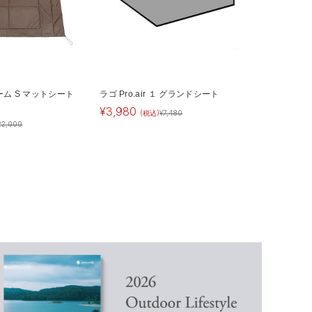
ム S マットシート
ラゴ Pro.air １ グランドシート
¥
3,980
(税込)
¥
7,480
22,000