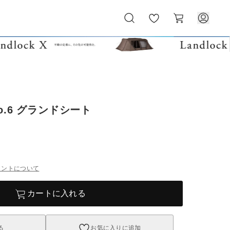
お
カ
気
ー
に
ト
入
り
o.6 グランドシート
イントについて
カートに入れる
る
お気に入りに追加