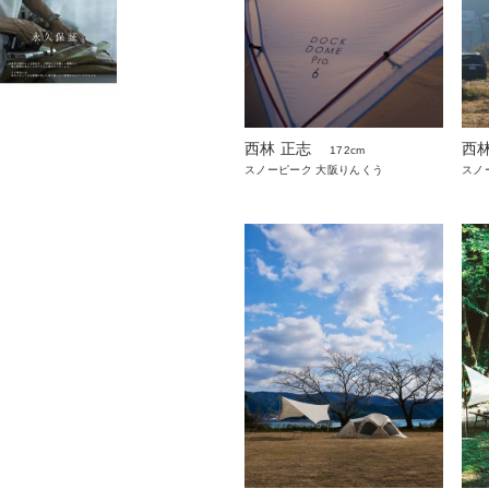
西林 正志
西林
172cm
スノーピーク 大阪りんくう
スノ