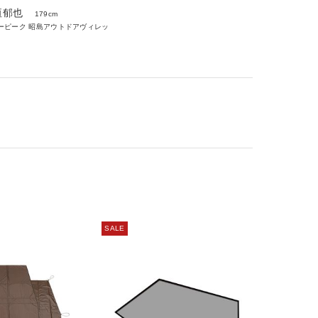
垣郁也
179cm
ーピーク 昭島アウトドアヴィレッ
SALE