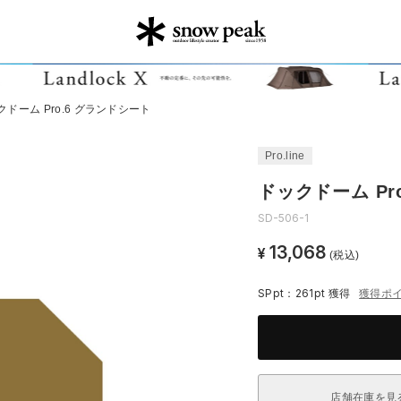
クドーム Pro.6 グランドシート
Pro.line
ドックドーム Pr
SD-506-1
13,068
¥
(税込)
SPpt：261pt
獲得
獲得ポ
店舗在庫を見