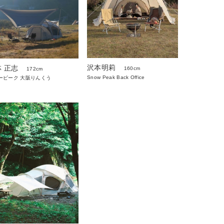
沢本明莉
 正志
160cm
172cm
Snow Peak Back Office
ーピーク 大阪りんくう