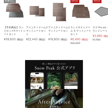
在庫なし
SALE
SALE
【予約商品】ラン
アメニティドーム3
アメニティドーム2
ランドネストドー
ラゴ Pro.air
ドロックXマットシ
マットシートセッ
マットシートセッ
ム S マットシート
ランドシート
ートセット
ト
ト
セット
¥
3,980
(税
¥
39,600
¥
22,440
¥
19,800
¥
6,490
(税込)
(税込)
(税込)
(税込)
¥
7,480
¥
22,000