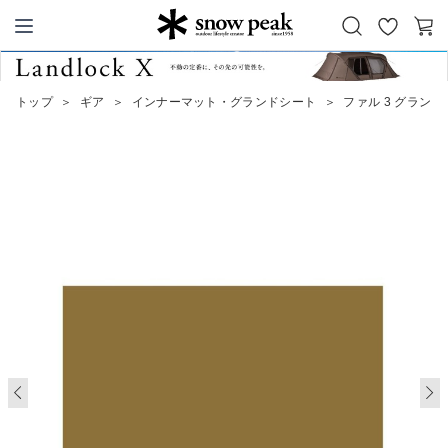
お
カ
Snow Peak
気
ー
に
ト
トップ
＞
ギア
＞
インナーマット・グランドシート
＞
ファル 3 グラン
入
り