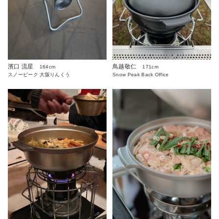
濱口 流星
鳥越敬仁
164cm
171cm
スノーピーク 大阪りんくう
Snow Peak Back Office