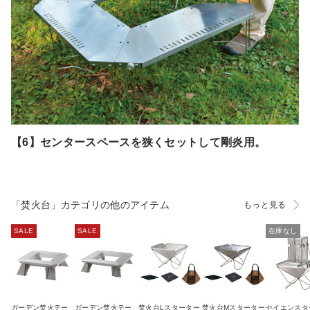
【6】センタースペースを狭くセットして剛炎用。
「焚火台」カテゴリの他のアイテム
もっと見る
SALE
SALE
在庫なし
ガーデン焚火テー
ガーデン焚火テー
焚火台Lスターター
焚火台Mスターター
セイエンスタ