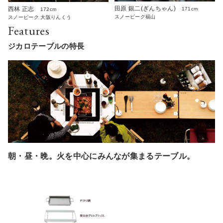
田原 銀二(ぎんちゃん)
西林 正志
171cm
172cm
スノーピーク福山
スノーピーク 大阪りんくう
Features
ジカロテーブルの特長
朝・昼・晩。火を中心にみんなが集まるテーブル。