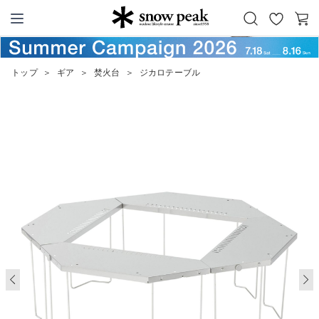
お
カ
Snow Peak
気
ー
に
ト
トップ
＞
ギア
＞
焚火台
＞
ジカロテーブル
入
り