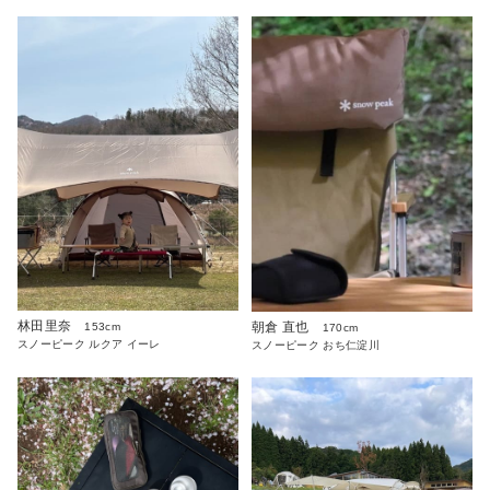
林田里奈
朝倉 直也
153cm
170cm
スノーピーク ルクア イーレ
スノーピーク おち仁淀川