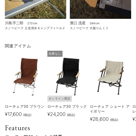
川島宇二郎
濱口 流星
172cm
164cm
スノーピーク 土佐清水キャンプフィールド
スノーピーク 大阪りんくう
関連アイテム
在庫なし
オンライン限定
ローチェア30 ブラウン
ローチェア30 ブラック
ローチェア ショート ア
ロ
イボリー
¥
17,600
¥
24,200
(税込)
(税込)
¥
28,600
¥
(税込)
Features