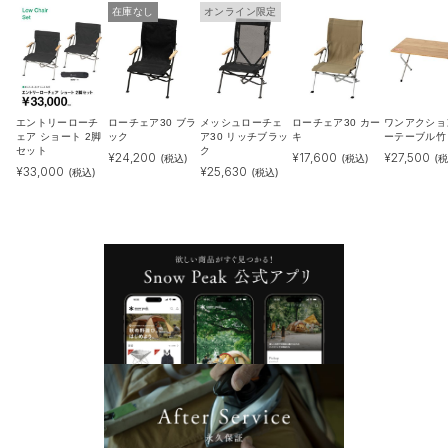
在庫なし
オンライン限定
エントリーローチ
ローチェア30 ブラ
メッシュローチェ
ローチェア30 カー
ワンアクショ
ェア ショート 2脚
ック
ア30 リッチブラッ
キ
ーテーブル竹
セット
ク
¥
24,200
¥
17,600
¥
27,500
(税込)
(税込)
(税
¥
33,000
¥
25,630
(税込)
(税込)