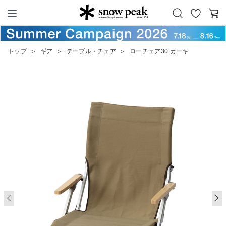
お
カ
Snow Peak
気
ー
に
ト
トップ
＞
ギア
＞
テーブル・チェア
＞
ローチェア30 カーキ
入
り