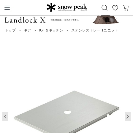
お
カ
Snow Peak
気
ー
に
ト
トップ
＞
ギア
＞
IGT＆キッチン
＞
ステンレストレー 1ユニット
入
り