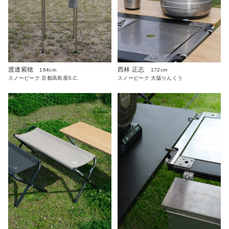
渡邊紫穂
西林 正志
164cm
172cm
スノーピーク 京都高島屋S.C.
スノーピーク 大阪りんくう