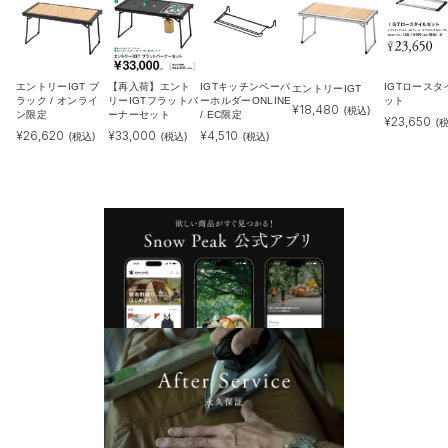
エントリーIGT ブ
【再入荷】エント
IGTキッチンペーパ
IGTロースタ
エントリーIGT
ラック / オンライ
リーIGTフラットバ
ーホルダーONLINE
ット
¥
18,480
(税込)
ン限定
ーナーセット
/ EC限定
¥
23,650
(
¥
26,620
¥
33,000
¥
4,510
(税込)
(税込)
(税込)