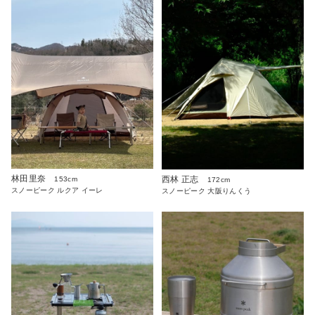
林田里奈
西林 正志
153cm
172cm
スノーピーク ルクア イーレ
スノーピーク 大阪りんくう