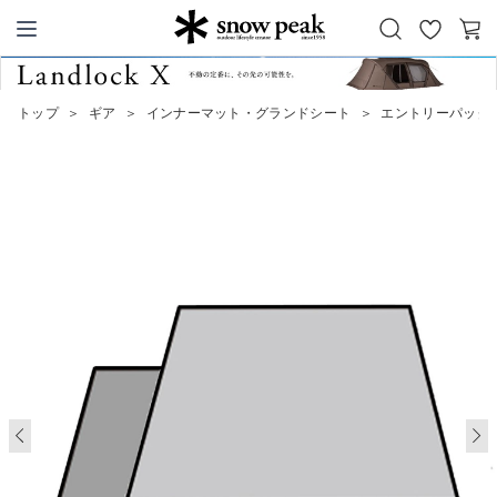
お
カ
Snow Peak
気
ー
に
ト
トップ
＞
ギア
＞
インナーマット・グランドシート
＞
エントリーパック 
入
り