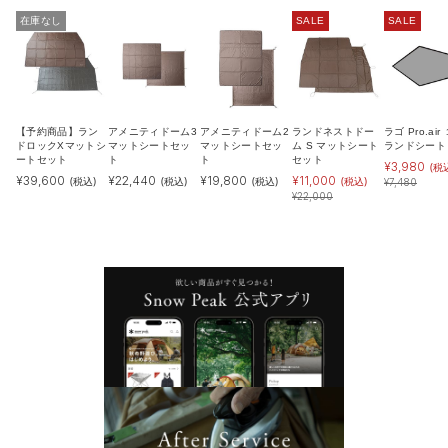
在庫なし
SALE
SALE
【予約商品】ラン
アメニティドーム3
アメニティドーム2
ランドネストドー
ラゴ Pro.air
ドロックXマットシ
マットシートセッ
マットシートセッ
ム S マットシート
ランドシート
ートセット
ト
ト
セット
¥
3,980
(税
¥
39,600
¥
22,440
¥
19,800
¥
11,000
(税込)
(税込)
(税込)
(税込)
¥
7,480
¥
22,000