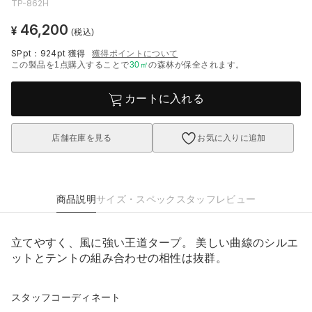
TP-862H
46,200
¥
(税込)
SPpt：924pt
獲得
獲得ポイントについて
この製品を1点購入することで
30
㎡
の森林が保全されます。
カートに入れる
店舗在庫を見る
お気に入りに追加
商品説明
サイズ・スペック
スタッフレビュー
立てやすく、風に強い王道タープ。 美しい曲線のシルエ
ットとテントの組み合わせの相性は抜群。
スタッフコーディネート