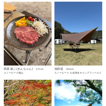
田原 銀二(ぎんちゃん)
池田栞
171cm
164cm
スノーピーク福山
スノーピーク 土佐清水キャンプフィールド