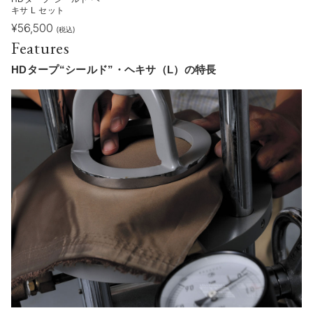
キサ L セット
¥
56,500
(税込)
Features
HDタープ“シールド”・ヘキサ（L）の特長