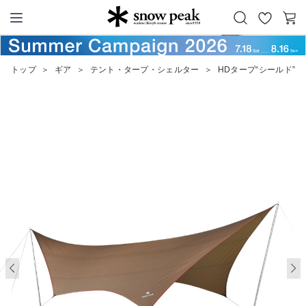
お
カ
Snow Peak
気
ー
に
ト
トップ
＞
ギア
＞
テント・タープ・シェルター
＞
HDタープ“シールド”
入
り