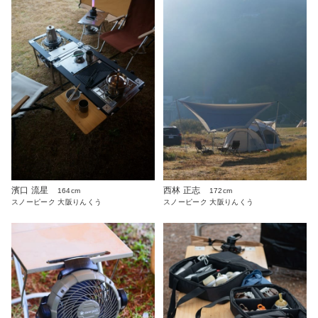
濱口 流星
西林 正志
164cm
172cm
スノーピーク 大阪りんくう
スノーピーク 大阪りんくう