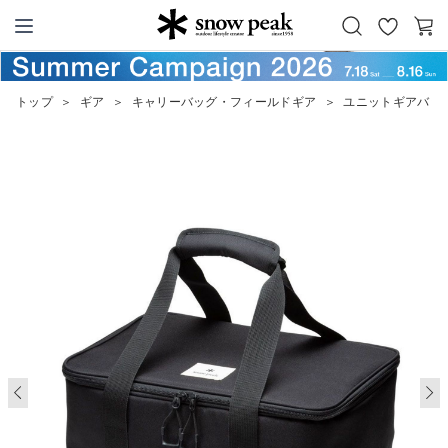
お
カ
Snow Peak
気
ー
に
ト
トップ
＞
ギア
＞
キャリーバッグ・フィールドギア
＞
ユニットギアバッグ
入
り