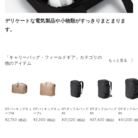
デリケートな電気製品や小物類がすっきりまとまりま
す。
「キャリーバッグ・フィールドギア」カテゴリの
もっと見る
他のアイテム
OTパッキングキュ
OTパッキングキュ
OTダッフルバッグ
OTダッフルバッグ
OTダッフル
ーブM
ーブL
45
65
90
¥
2,750
¥
3,300
¥
31,020
¥
37,400
¥
41,030
(税込)
(税込)
(税込)
(税込)
(税