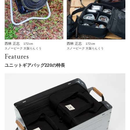
西林 正志
西林 正志
172cm
172cm
スノーピーク 大阪りんくう
スノーピーク 大阪りんくう
Features
ユニットギアバッグ220の特長