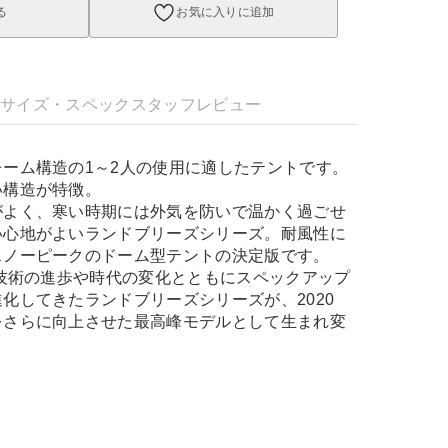
る
お気に入りに追加
明
サイズ・スペック
スタッフレビュー
ーム構造の1～2人の使用に適したテントです。
い構造が特徴。
がよく、寒い時期には外気を防いで温かく過ごせ
い心地がよいランドブリーズシリーズ。耐風性に
スノーピークのドーム型テントの決定版です。
、技術の進歩や時代の変化とともにスペックアップ
化してきたランドブリーズシリーズが、2020
をさらに向上させた最高峰モデルとして生まれ変