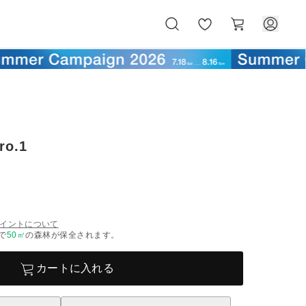
お
カ
気
ー
に
ト
入
り
o.1
イントについて
で
50
㎡
の森林が保全されます。
カートに入れる