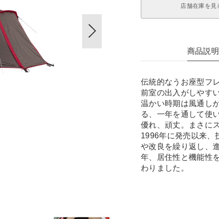
店舗在庫を見
商品説
伝統的なうお座型フレ
前室の出入がしやす
温かい時期は風通し
る、一年を通して使
優れ、頑丈。まさに
1996年に発売以来
や改良を繰り返し、進
年、居住性と機能性
わりました。