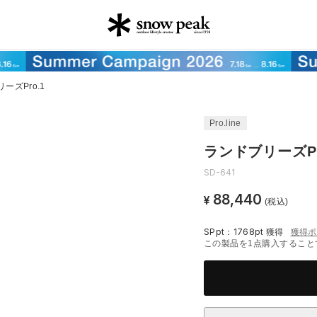
ーズPro.1
Pro.line
ランドブリーズPr
SD-641
88,440
¥
(税込)
SPpt：1768pt
獲得
獲得ポ
この製品を1点購入すること