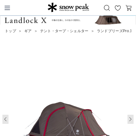
お
カ
Snow Peak
気
ー
に
ト
トップ
＞
ギア
＞
テント・タープ・シェルター
＞
ランドブリーズPro.1
入
り