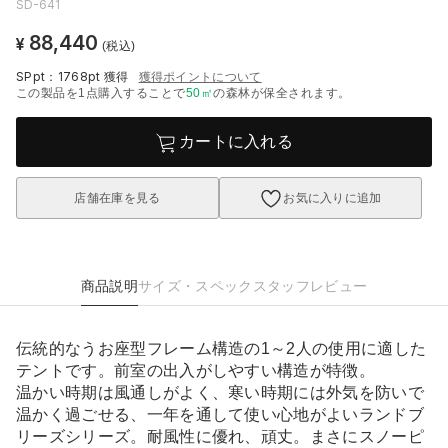
SD-641
88,440
¥
(税込)
SPpt：1768pt
獲得
獲得ポイントについて
この製品を1点購入することで
50
㎡
の森林が保全されます。
カートに入れる
店舗在庫を見る
お気に入りに追加
商品説明
サイズ・スペック
スタッフレビュー
伝統的なうお座型フレーム構造の1～2人の使用に適した
テントです。前室の出入がしやすい構造が特徴。
温かい時期は風通しがよく、寒い時期には外気を防いで
温かく過ごせる、一年を通して使い心地がよいランドブ
リーズシリーズ。耐風性に優れ、頑丈。まさにスノーピ