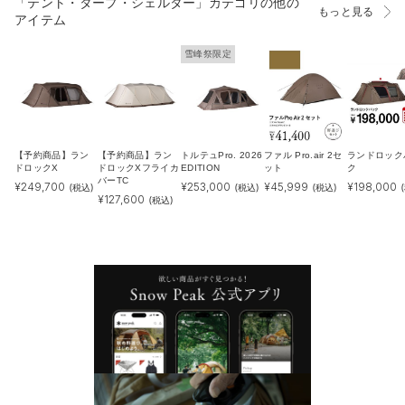
「テント・タープ・シェルター」カテゴリの他の
もっと見る
アイテム
雪峰祭限定
【予約商品】ラン
【予約商品】ラン
トルテュPro. 2026
ファル Pro.air 2セ
ランドロック
ドロックX
ドロックXフライカ
EDITION
ット
ク
バーTC
¥
249,700
¥
253,000
¥
45,999
¥
198,000
(税込)
(税込)
(税込)
¥
127,600
(税込)