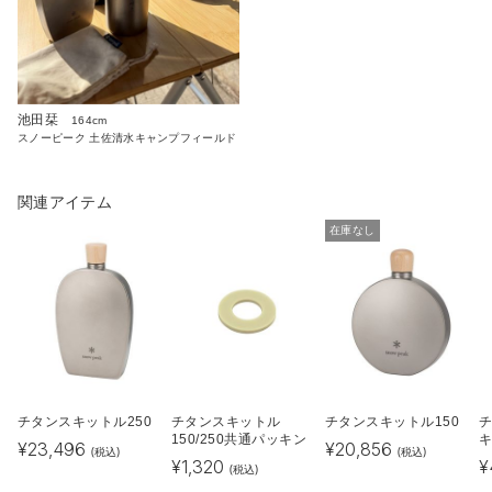
池田栞
164cm
スノーピーク 土佐清水キャンプフィールド
関連アイテム
在庫なし
チタンスキットル250
チタンスキットル
チタンスキットル150
チ
150/250共通パッキン
¥
23,496
¥
20,856
(税込)
(税込)
¥
1,320
¥
(税込)