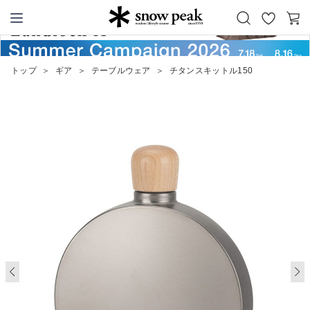
お
カ
Snow Peak
気
ー
に
ト
トップ
＞
ギア
＞
テーブルウェア
＞
チタンスキットル150
入
り