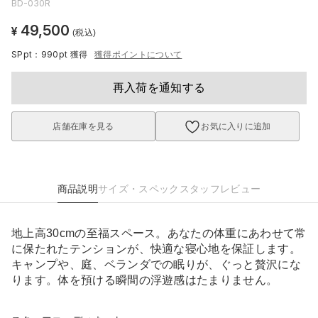
BD-030R
49,500
¥
(税込)
SPpt：990pt
獲得
獲得ポイントについて
再入荷を通知する
店舗在庫を見る
お気に入りに追加
商品説明
サイズ・スペック
スタッフレビュー
地上高30cmの至福スペース。あなたの体重にあわせて常
に保たれたテンションが、快適な寝心地を保証します。
キャンプや、庭、ベランダでの眠りが、ぐっと贅沢にな
ります。体を預ける瞬間の浮遊感はたまりません。