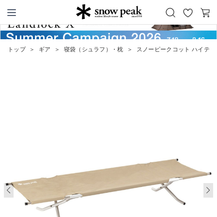
お
カ
Snow Peak
気
ー
に
ト
トップ
＞
ギア
＞
寝袋（シュラフ）・枕
＞
スノーピークコット ハイテン
入
り