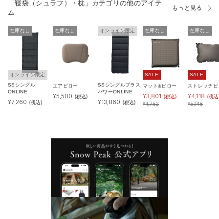
「寝袋（シュラフ）・枕」カテゴリの他のアイテ
もっと見る
ム
在庫なし
在庫なし
オンライン限定
在庫なし
在庫なし
オンライン限定
SALE
SALE
SSシングル
SSシングルプラス
エアピロー
マット&ピロー
ストレッチピ
ONLINE
パワーONLINE
¥
5,500
¥
3,801
¥
4,118
(税込)
(税込)
(税込
¥
7,260
¥
13,860
(税込)
(税込)
¥
4,752
¥
5,148