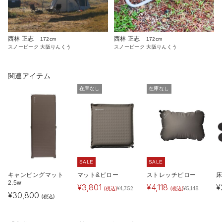
西林 正志
西林 正志
172cm
172cm
スノーピーク 大阪りんくう
スノーピーク 大阪りんくう
関連アイテム
在庫なし
在庫なし
SALE
SALE
キャンピングマット
マット&ピロー
ストレッチピロー
2.5w
¥
3,801
¥
4,118
¥
(税込)
(税込)
¥
4,752
¥
5,148
¥
30,800
(税込)