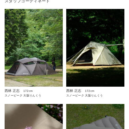
スタッフコーディネート
西林 正志
西林 正志
172cm
172cm
スノーピーク 大阪りんくう
スノーピーク 大阪りんくう