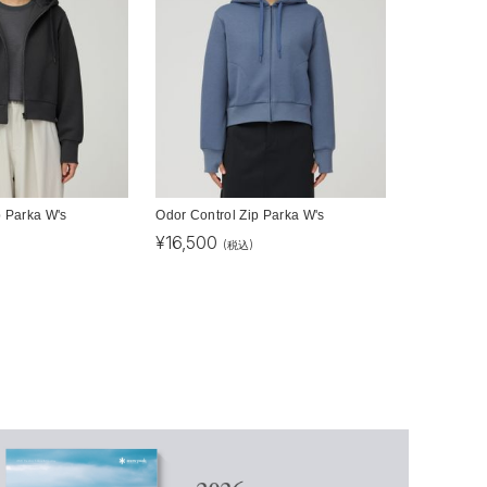
p Parka W's
Odor Control Zip Parka W's
¥
16,500
(税込)