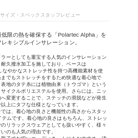
明
サイズ・スペック
スタッフレビュー
の熱を確保する「Polartec Alpha」を
フレキシブルインサレーション。
ドラーとしても重宝する人気のインサレーション
、耐久撥水加工を施しており、ベースは
というしなやかなストレッチ性を持つ高機能素材を使
糸までもストレッチをするため快適な着心地で
、表地のタテ糸には植物由来（トウゴマ）という
リサイクルポリエステルを使用。さらには、ニッ
物へ変更することで、ステッチの滑脱などが発生
で以上にタフな仕様となっています。
ンでは、着心地の良さと機能性の高さからスタッ
アイテムです。着心地の良さはもちろん、ストレッ
でのリラックスウェアとしても扱いやすく、様々
すいのも人気の理由です。