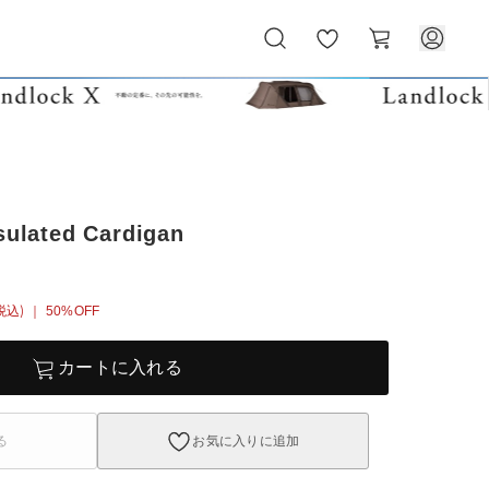
お
カ
気
ー
に
ト
入
り
sulated Cardigan
税込)
｜ 50%OFF
カートに入れる
る
お気に入りに追加