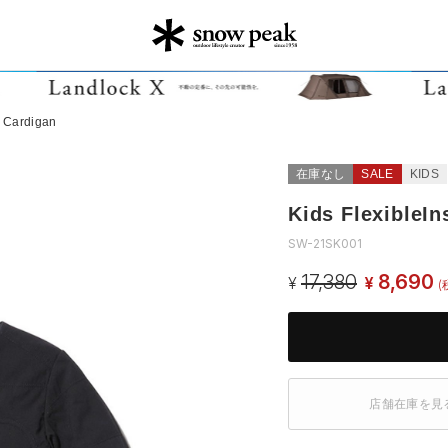
d Cardigan
在庫なし
SALE
KIDS
Kids FlexibleIn
SW-21SK001
17,380
8,690
¥
¥
(
店舗在庫を見