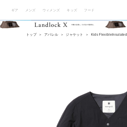
ギア
メンズ
ウィメンズ
キッズ
フード
トップ
＞
アパレル
＞
ジャケット
＞
Kids FlexibleInsulate