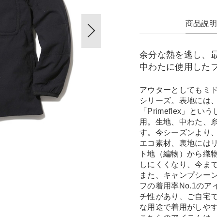
商品説
余分な熱を逃し、最低限
中わたに使用した
アウターとしてもミ
シリーズ。表地には
「Primeflex」
用。生地、中わた、
す。今シーズンより
エコ素材、裏地には
ト地（編物）から織
しにくくなり、今ま
また、キャンプシー
フの着用率No.1の
チ性があり、ご自宅
な用途で着用がしや