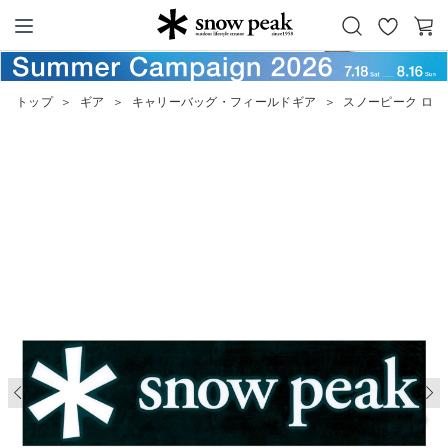
お
カ
Snow Peak
気
ー
に
ト
トップ
＞
ギア
＞
キャリーバッグ・フィールドギア
＞
スノーピーク ロゴ
入
り