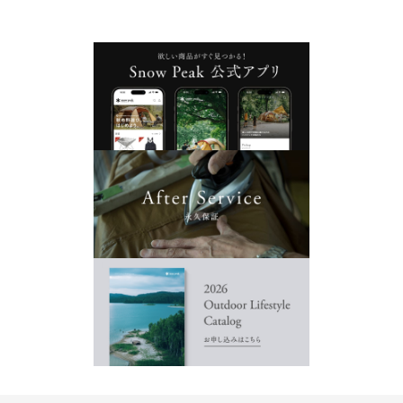
【予約商品】ラン
【予約商品】ラン
トルテュPro. 2026
ファル Pro.air 2セ
ランドロック
ドロックX
ドロックXフライカ
EDITION
ット
ク
バーTC
¥
249,700
¥
253,000
¥
45,999
¥
198,000
(税込)
(税込)
(税込)
¥
127,600
(税込)