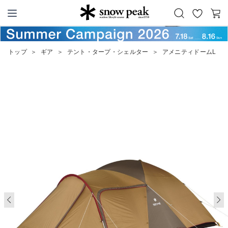
お
カ
Snow Peak
気
ー
に
ト
トップ
＞
ギア
＞
テント・タープ・シェルター
＞
アメニティドームL
入
り