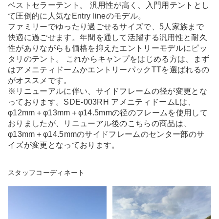
ベストセラーテント。 汎用性が高く、入門用テントとし
て圧倒的に人気なEntry lineのモデル。
ファミリーでゆったり過ごせるサイズで、5人家族まで
快適に過ごせます。年間を通して活躍する汎用性と耐久
性がありながらも価格を抑えたエントリーモデルにピッ
タリのテント。 これからキャンプをはじめる方は、まず
はアメニティドームかエントリーパックTTを選ばれるの
がオススメです。
※リニューアルに伴い、サイドフレームの径が変更とな
っております。SDE-003RH アメニティドームLは、
φ12mm＋φ13mm＋φ14.5mmの径のフレームを使用して
おりましたが、リニューアル後のこちらの商品は、
φ13mm＋φ14.5mmのサイドフレームのセンター部のサ
イズが変更となっております。
スタッフコーディネート