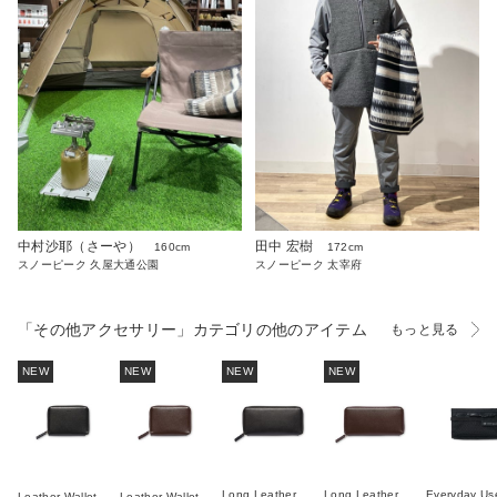
中村沙耶（さーや）
田中 宏樹
160cm
172cm
スノーピーク 久屋大通公園
スノーピーク 太宰府
「その他アクセサリー」カテゴリの他のアイテム
もっと見る
NEW
NEW
NEW
NEW
Long Leather
Long Leather
Everyday Us
Leather Wallet
Leather Wallet