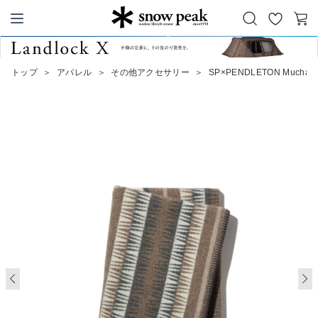
お
カ
Snow Peak
気
ー
に
ト
トップ
＞
アパレル
＞
その他アクセサリー
＞
SP×PENDLETON Muchacho
入
り