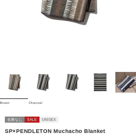
Brown
Charcoal
在庫なし
SALE
UNISEX
SP×PENDLETON Muchacho Blanket