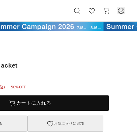
お
カ
気
ー
に
ト
入
り
Jacket
込)
｜ 50%OFF
カートに入れる
る
お気に入りに追加