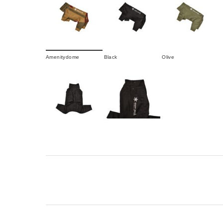
Amenitydome
Black
Olive