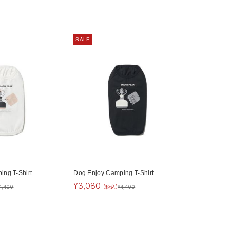
SALE
ng T-Shirt
Dog Enjoy Camping T-Shirt
¥
3,080
4,400
(税込)
¥
4,400