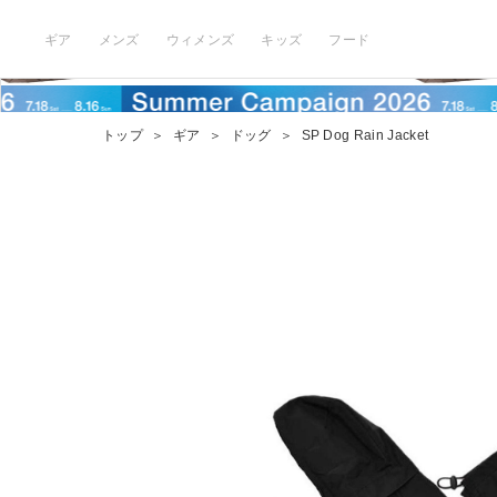
ギア
メンズ
ウィメンズ
キッズ
フード
トップ
＞
ギア
＞
ドッグ
＞
SP Dog Rain Jacket