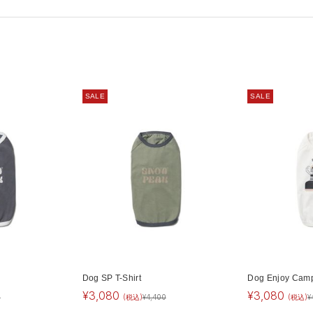
SALE
SALE
Dog SP T-Shirt
Dog Enjoy Campi
¥
3,080
¥
3,080
0
(税込)
¥
4,400
(税込)
¥