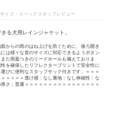
明
サイズ・スペック
スタッフレビュー
できる犬用レインジャケット。
地面からの雨のはね上げを防ぐために、後ろ開き
元には様々な首のサイズに対応できるようボタン
。また雨蓋つきのリードホールも備えておりま
認性を確保したリフレクタープリントで安全性に
ち運びに便利なスタッフサック付きです。＝＝＝
＝＝＝＝＝＝透け感：なし裏地：なし伸縮性：な
の厚さ：普通＝＝＝＝＝＝＝＝＝＝＝＝＝＝＝＝