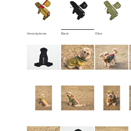
Amenitydome
Black
Olive