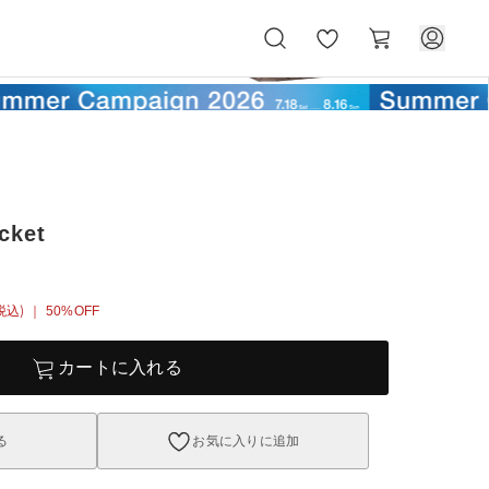
お
カ
気
ー
に
ト
入
り
cket
税込)
｜ 50%OFF
カートに入れる
る
お気に入りに追加