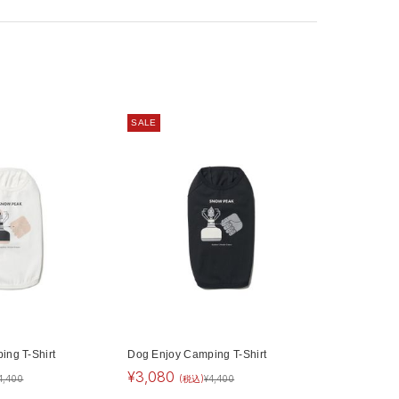
SALE
ng T-Shirt
Dog Enjoy Camping T-Shirt
¥
3,080
4,400
(税込)
¥
4,400