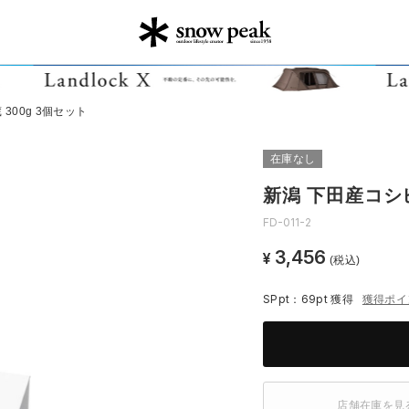
300g 3個セット
在庫なし
新潟 下田産コシヒ
FD-011-2
3,456
¥
(税込)
SPpt：69pt
獲得
獲得ポイ
店舗在庫を見