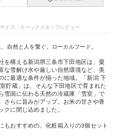
明
サイズ・スペック
スタッフレビュー
じ、自然と人を繋ぐ。ローカルフード。
社を構える新潟県三条市下田地区は、粟
富な雪解け水や厳しい自然環境など、美
のに最適な条件が揃った地域。「新潟 下
雪室貯蔵」は、そんな下田地区で育まれた
ら雪国に伝わる天然の冷蔵庫「雪室」で
、さらに旨みがアップ。お米の甘さや香
ックに閉じ込めました。
にもおすすめの、化粧箱入りの3個セット