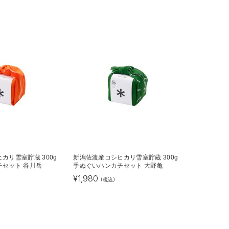
カリ雪室貯蔵 300g
新潟佐渡産コシヒカリ雪室貯蔵 300g
チセット 谷川岳
手ぬぐいハンカチセット 大野亀
¥
1,980
(税込)