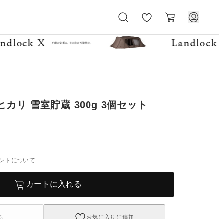
お
カ
気
ー
に
ト
入
り
カリ 雪室貯蔵 300g 3個セット
ントについて
カートに入れる
る
お気に入りに追加