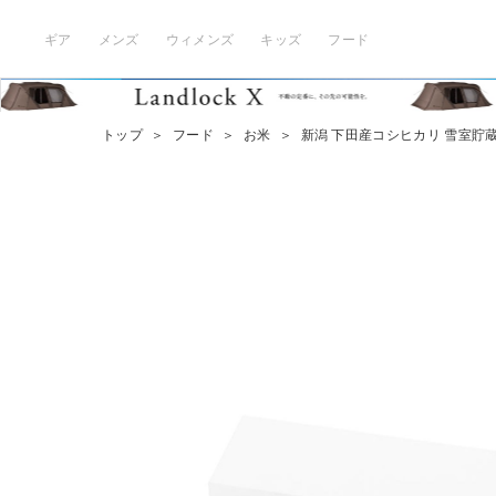
ギア
メンズ
ウィメンズ
キッズ
フード
トップ
＞
フード
＞
お米
＞
新潟 下田産コシヒカリ 雪室貯蔵 