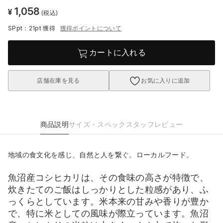
1,058
¥
(税込)
SPpt：21pt
獲得
獲得ポイントについて
カートに入れる
店舗在庫を見る
お気に入りに追加
商品説明
サイズ・スペック
スタッフレビュー
地域の食文化を感じ、自然と人を繋ぐ。ローカルフード。
魚沼産コシヒカリは、その食味の高さが特徴で、
炊きたてのご飯はしっかりとした粒感があり、ふ
っくらとしています。米本来の甘みや香りが豊か
で、特に米としての風味が際立っています。魚沼