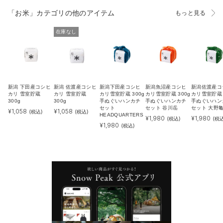
「お米」カテゴリの他のアイテム
もっと見る
在庫なし
新潟 下田産コシヒ
新潟 佐渡産コシヒ
新潟下田産コシヒ
新潟魚沼産コシヒ
新潟佐渡産コ
カリ 雪室貯蔵
カリ 雪室貯蔵
カリ雪室貯蔵 300g
カリ雪室貯蔵 300g
カリ雪室貯蔵 
300g
300g
手ぬぐいハンカチ
手ぬぐいハンカチ
手ぬぐいハン
セット
セット 谷川岳
セット 大野
¥
1,058
¥
1,058
(税込)
(税込)
HEADQUARTERS
¥
1,980
¥
1,980
(税込)
(税込
¥
1,980
(税込)