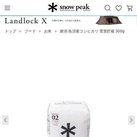
お
カ
Snow Peak
気
ー
に
ト
トップ
＞
フード
＞
お米
＞
新潟 魚沼産コシヒカリ 雪室貯蔵 300g
入
り