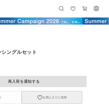
お
カ
気
ー
に
ト
入
り
ンシングルセット
再入荷を通知する
る
お気に入りに追加