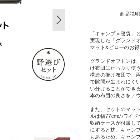
商品説
「キャンプ＝寝袋」
実現した「グランドオ
マット&ピローのお得
グランドオフトンは
け布団にたっぷり使
構造の掛け布団で、
で隙間が生まれにく
い分けることができ
本の布団の良さをア
また、セットのマット
ルは幅77cmのワイ
収納ケースが付属し
にすると枕。キャン
もあるため、キャン