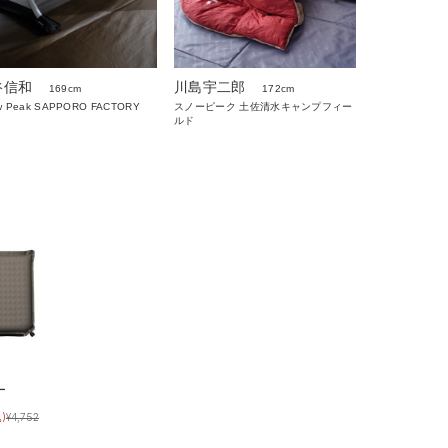
谷信和
川島宇二郎
169cm
172cm
w Peak SAPPORO FACTORY
スノーピーク 土佐清水キャンプフィー
ルド
ー
)
¥
4,752