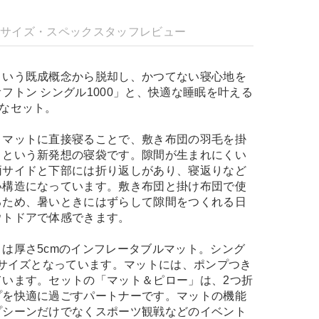
明
サイズ・スペック
スタッフレビュー
という既成概念から脱却し、かつてない寝心地を
フトン シングル1000」と、快適な睡眠を叶える
なセット。
、マットに直接寝ることで、敷き布団の羽毛を掛
うという新発想の寝袋です。隙間が生まれにくい
両サイドと下部には折り返しがあり、寝返りなど
い構造になっています。敷き布団と掛け布団で使
るため、暑いときにはずらして隙間をつくれる日
ウトドアで体感できます。
は厚さ5cmのインフレータブルマット。シング
ドサイズとなっています。マットには、ポンプつき
ています。セットの「マット＆ピロー」は、2つ折
プを快適に過ごすパートナーです。マットの機能
プシーンだけでなくスポーツ観戦などのイベント