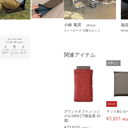
小林 竜昇
福
162cm
スノーピーク 大阪りんくう
Sno
関連アイテム
在庫なし
SALE
グランドオフトン シン
マット&ピロ
グル1000 [下限温度-15
¥
3,801
(税込
度]
¥
71,500