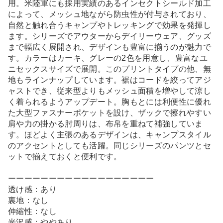
用。米陸軍にも採用実績のあるインセクトシールド加工
によって、メッシュ地ながら防虫性が付与されており、
自然と触れ合うキャンプやトレッキングで効果を発揮し
ます。シリーズでアウターからデイリーウェア、グッズ
まで幅広く展開され、デザインも豊富に揃うのが魅力で
す。カラーはカーキ、グレーの2色を用意し、豊富なユ
ニセックスサイズで展開。このプリントタイプの他、無
地もラインナップしています。裾はコードを絞ってアジ
ャストでき、従来型よりもメッシュ面積を増やして涼し
く着られるようアップデート。胸もとには利便性に優れ
た大型ファスナーポケットを設け、ザックで擦れやすい
肩や力の掛かる肘周りは、布帛を重ねて補強していま
す。ほどよく主張のあるデザインは、キャンプスタイル
のアクセントとしても活躍。同じシリーズのパンツとセ
ットで揃えておくと便利です。
ーーーーーーーーーーーーーーーーーー
透け感：あり
裏地：なし
伸縮性：なし
光沢感：ややあり