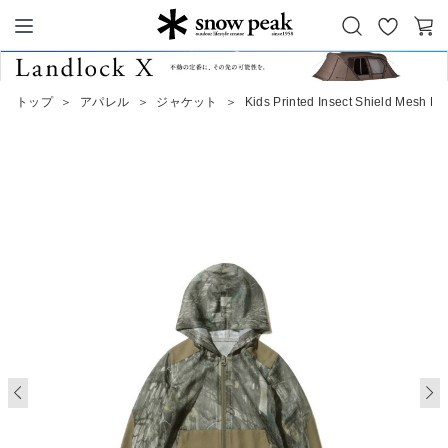
お
カ
Snow Peak
気
ー
に
ト
トップ
＞
アパレル
＞
ジャケット
＞
Kids Printed Insect Shield Mesh Pa
入
り