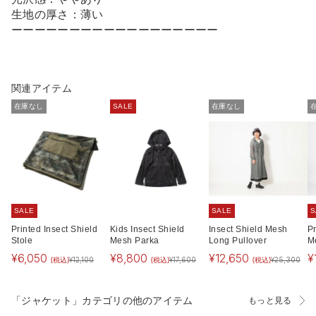
生地の厚さ：薄い
ーーーーーーーーーーーーーーーーーー
関連アイテム
在庫なし
SALE
在庫なし
SALE
SALE
S
Printed Insect Shield
Kids Insect Shield
Insect Shield Mesh
Pr
Stole
Mesh Parka
Long Pullover
M
¥
6,050
¥
8,800
¥
12,650
¥
(税込)
(税込)
(税込)
¥
12,100
¥
17,600
¥
25,300
「ジャケット」カテゴリの他のアイテム
もっと見る