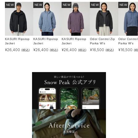
NEW
NEW
NEW
NEW
NEW
KASURI Ripstop
KASURI Ripstop
KASURI Ripstop
Odor Control Zip
Odor Control
Jacket
Jacket
Jacket
Parka W's
Parka W's
¥
26,400
¥
26,400
¥
26,400
¥
16,500
¥
16,500
(税込)
(税込)
(税込)
(税込)
(税