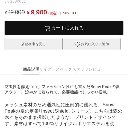
JK-23SK002
19,800
9,900
¥
¥
(税込)
｜ 50%OFF
カートに入れる
店舗在庫を見る
お気に入りに追加
商品説明
サイズ・スペック
スタッフレビュー
防虫性を備えつつ、ファッション性にも富んだSnow Peakの夏
アウター。涼やかに着られて、必要機能はしっかり搭載。
メッシュ素材のため通気性に圧倒的に優れる、Snow
Peakの夏の定番｢Insect Shield｣シリーズ。こちらは森の
木々をそのまま投影したような、プリントデザインで
す。素材はすべて100%リサイクルポリエステルを使