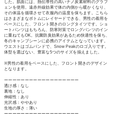
した。肌面には、熱伝導性の高いナノ炭素材料のグラフ
ェンを使用。遠赤外線効果で体の内側から暖かくなり、
その体温を循環させて衣服内の温度を保ちます。こちら
はさまざまなボトムにレイヤードできる、男性の着用を
ベースにした、フロント開きのロングタイツです。ショ
ートパンツはもちろん、防寒対策でロングパンツのイン
に重ねてもOK。抗菌防臭効果があるため快適性を保ち、
冬のキャンプシーンに必携のアイテムとなっています。
ウエストはゴムバンドで、Snow Peakのロゴ入りです。
体型を選ばない、豊富な5つのサイズを揃えました。
※男性の着用をベースにした、フロント開きのデザイン
となります。
ーーーーーーーーーーーーーーーーーー
透け感：なし
裏地：なし
伸縮性：あり
光沢感：ややあり
生地の厚さ：薄い
ーーーーーーーーーーーーーーーーーー