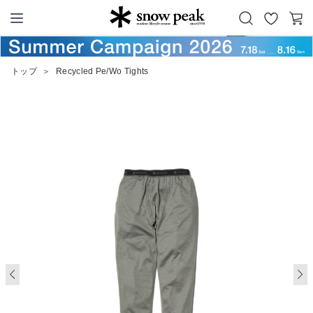
お
カ
Snow Peak
気
ー
に
ト
トップ
＞
Recycled Pe/Wo Tights
入
り