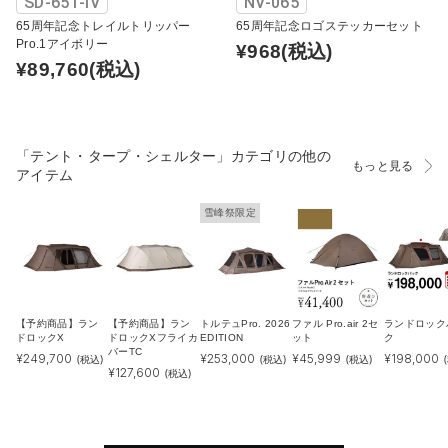
SD-651-IV
NV-065
65周年記念トレイルトリッパー
65周年記念ロゴステッカーセット
Pro.1アイボリー
¥968
(税込)
¥89,760
(税込)
「テント・タープ・シェルター」カテゴリの他の
もっと見る
アイテム
雪峰祭限定
【予約商品】ラン
【予約商品】ラン
トルテュPro. 2026
ファル Pro.air 2セ
ランドロック
ドロックX
ドロックXフライカ
EDITION
ット
ク
バーTC
¥
249,700
¥
253,000
¥
45,999
¥
198,000
(税込)
(税込)
(税込)
¥
127,600
(税込)