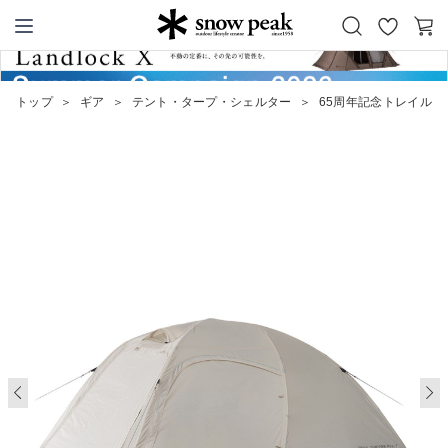
お
カ
Snow Peak
気
ー
に
ト
トップ
＞
ギア
＞
テント・タープ・シェルター
＞
65周年記念トレイルトリ
入
り