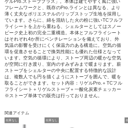
ゲルPro.ストーブプラス」。本体は建てやすく風に強い
フレームワークと、既存のPro.ラインとは異なる、より
薄く丈夫なポリエステルのリップストップ生地を採用し
ています。さらに、綿を混紡した火の粉に強いTCフルフ
ライシートを上から重ねる、シェルターとしてはスノー
ピーク史上初の完全二重構造。本体とフルフライシート
はそれぞれ4か所にベンチレーションを備えており、外
気温の影響を受けにくく保温力のある構造に。空気の循
環を促進させることで換気性能にも優れた仕様となって
います。空気の循環により、ストーブ周辺の暖かな空気
が空間に行き渡り、室内のすみずみまで暖まります。薪
ストーブをシェルターの中央に配置する特徴的な設計
は、複数人でも円を描くようにストーブを囲んで、暖を
取ることができます。セット内容：リゲルPro.＋TCフル
フライシート＋リゲルストーブ＋一酸化炭素チェッカー
※ストーブ単体での販売は行っておりません。
関連アイテム
在庫なし
在庫なし