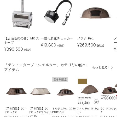
【店頭販売のみ】MK ス
一酸化炭素チェッカー
メラク Pro.
メ
トーブ
ー
¥
19,800
¥
269,500
(税込)
(税込)
¥
390,500
¥
(税込)
「テント・タープ・シェルター」カテゴリの他の
もっと見る
アイテム
雪峰祭限定
【予約商品】ラン
【予約商品】ラン
トルテュPro. 2026
ファル Pro.air 2セ
ランドロック
ドロックX
ドロックXフライカ
EDITION
ット
ク
バーTC