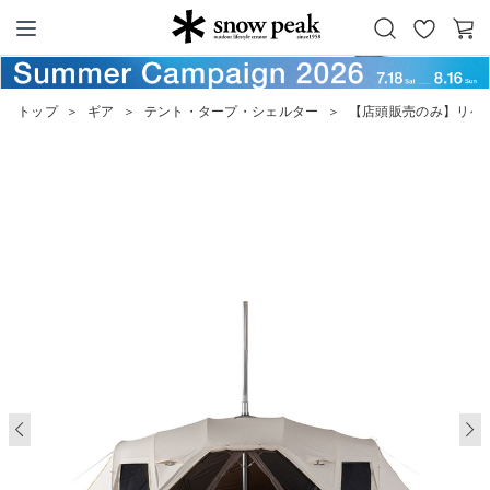
お
カ
Snow Peak
気
ー
に
ト
トップ
＞
ギア
＞
テント・タープ・シェルター
＞
【店頭販売のみ】リゲル
入
り