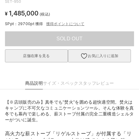
SET-950
1,485,000
¥
(税込)
SPpt：29700pt
獲得
獲得ポイントについて
SOLD OUT
店舗在庫を見る
お気に入りに追加
商品説明
サイズ・スペック
スタッフレビュー
【※店頭販売のみ】真冬でも"焚火"を囲める超快適空間。焚火は
キャンプに不可欠なコミュニケーションツール。そんな体験を真
冬でも幕内で楽しめる、薪ストーブ付属の完全二重構造シェルタ
ーがついに誕生。
高火力な薪ストーブ「リゲルストーブ」が付属する「リ