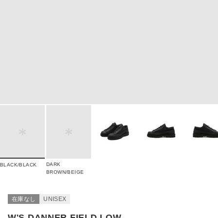
DARK
BLACK/BLACK
BROWN/BEIGE
在庫なし
UNISEX
W'S DANNER FIELD LOW