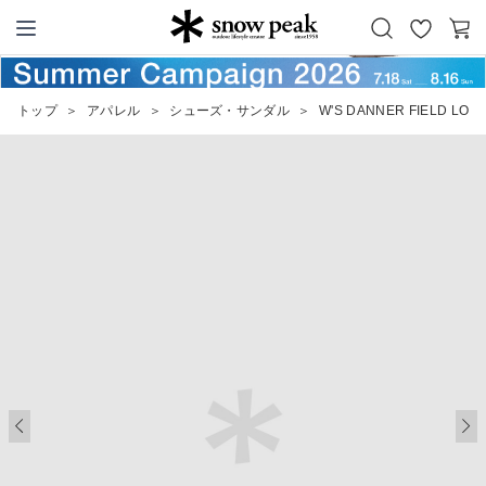
お
カ
Snow Peak
気
ー
に
ト
トップ
＞
アパレル
＞
シューズ・サンダル
＞
W'S DANNER FIELD LOW
入
り