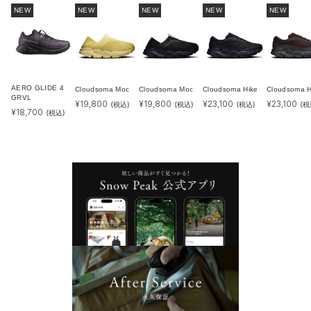
NEW
NEW
NEW
NEW
NEW
AERO GLIDE 4
Cloudsoma Moc
Cloudsoma Moc
Cloudsoma Hike
Cloudsoma H
GRVL
¥
19,800
¥
19,800
¥
23,100
¥
23,100
(税込)
(税込)
(税込)
(税
¥
18,700
(税込)