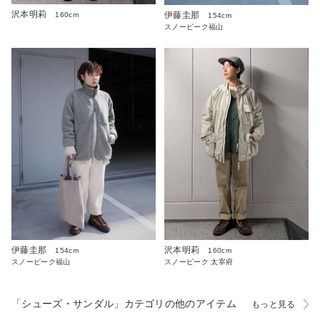
沢本明莉
伊藤圭那
160cm
154cm
スノーピーク福山
沢本明莉
伊藤圭那
160cm
154cm
スノーピーク 太宰府
スノーピーク福山
「シューズ・サンダル」カテゴリの他のアイテム
もっと見る