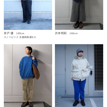
井戸 優
沢本明莉
165cm
160cm
スノーピーク 京都高島屋S.C.