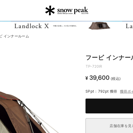
ビ インナールーム
フービ インナー
TP-720IR
39,600
¥
(税込)
SPpt：792pt
獲得
獲得ポ
店舗在庫を見