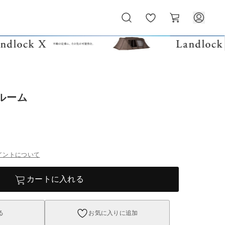
お
カ
気
ー
に
ト
入
り
ルーム
イントについて
カートに入れる
る
お気に入りに追加