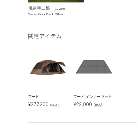
川島宇二郎
172cm
Snow Peak Back Office
関連アイテム
フービ
フービ インナーマット
¥
277,200
¥
22,000
(税込)
(税込)