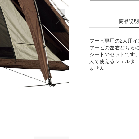
商品説
フービ専用の2人用
フービの左右どちら
シートのセットです
人で使えるシェルタ
ません。