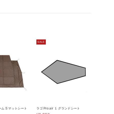
SALE
ム S マットシート
ラゴ Pro.air １ グランドシート