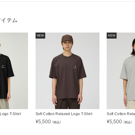
アイテム
NEW
NEW
Logo T-Shirt
Soft Cotton Relaxed Logo T-Shirt
Soft Cotton Rel
¥
5,500
¥
5,500
(税込)
(税込)