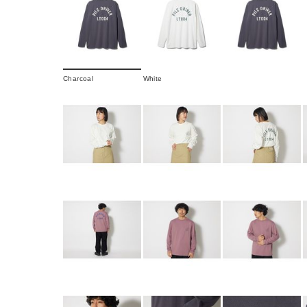
Charcoal
White