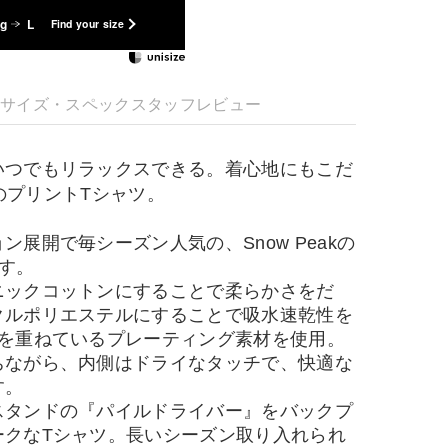
kg
L
Find your size
明
サイズ・スペック
スタッフレビュー
いつでもリラックスできる。着心地にもこだ
akのプリントTシャツ。
ン展開で毎シーズン人気の、Snow Peakの
す。
ニックコットンにすることで柔らかさをだ
クルポリエステルにすることで吸水速乾性を
地を重ねているプレーティング素材を使用。
ちながら、内側はドライなタッチで、快適な
す。
スタンドの『パイルドライバー』をバックプ
ークなTシャツ。長いシーズン取り入れられ