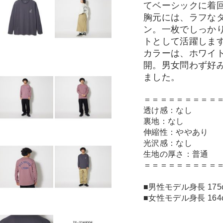
てベーシックに着
胸元には、ラフな
ン。一枚でしっか
トとして活躍しま
カラーは、ホワイ
開。男女問わず好
ました。
＝＝＝＝＝＝＝＝＝
透け感：なし
裏地：なし
伸縮性：ややあり
光沢感：なし
生地の厚さ：普通
＝＝＝＝＝＝＝＝＝
■男性モデル身長 175
■女性モデル身長 164