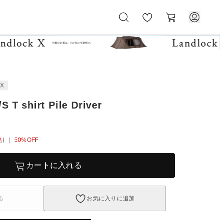
お
カ
気
ー
に
ト
入
り
EX
S T shirt Pile Driver
込)
｜ 50%OFF
カートに入れる
る
お気に入りに追加