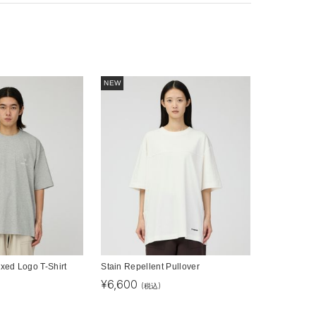
NEW
axed Logo T-Shirt
Stain Repellent Pullover
¥
6,600
(税込)