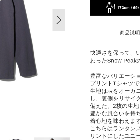
173cm / 69
商品説
快適さを保って、
わったSnow Pe
豊富なバリエーショ
プリントTシャツで
生地は表をオーガ
し、裏側をリサイ
備えた、2枚の生
豊かな風合いを持
着心地を味わえま
こちらはランタン
リントにしたユニ