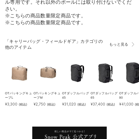
ル専用です。それ以外のポールには取り付けないでくだ
さい。
※こちらの商品数量限定商品です。
※こちらの商品数量限定商品です。
「キャリーバッグ・フィールドギア」カテゴリの
もっと見る
他のアイテム
OTパッキングキュ
OTパッキングキュ
OTダッフルバッグ
OTダッフルバッグ
OTダッフル
ーブL
ーブM
45
65
90
¥
3,300
¥
2,750
¥
31,020
¥
37,400
¥
41,030
(税込)
(税込)
(税込)
(税込)
(税