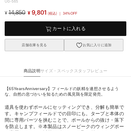
UG-565
14,850
9,801
¥
¥
(税込)
｜ 34%OFF
カートに入れる
店舗在庫を見る
お気に入りに追加
商品説明
サイズ・スペック
スタッフレビュー
【65YearsAnniversary】フィールドの妖精を連想させるよう
な、自然の息づかいを知るための風見鶏を限定発売。
道具を使わずポールにセッティングでき、分解も簡単で
す。キャンプフィールドでの目印にも。タープと本体の
間に専用パーツを挟むことで、ポールからの抜け・落下
を防止します。※本製品はスノーピークのウィングポー