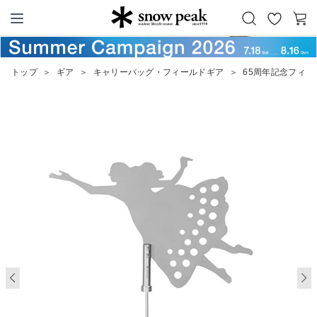
お
カ
Snow Peak
気
ー
に
ト
トップ
＞
ギア
＞
キャリーバッグ・フィールドギア
＞
65周年記念フィ
入
り