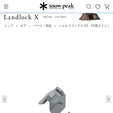
お
カ
Snow Peak
気
ー
に
ト
トップ
＞
ギア
＞
パーツ・部品
＞
シェルフコンテナ 25・50用メインプ
入
り