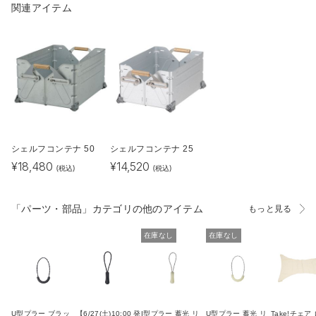
関連アイテム
シェルフコンテナ 50
シェルフコンテナ 25
¥
18,480
¥
14,520
(税込)
(税込)
「パーツ・部品」カテゴリの他のアイテム
もっと見る
在庫なし
在庫なし
U型プラー ブラッ
【6/27(土)10:00 発
I型プラー 蓄光 リ
U型プラー 蓄光 リ
Take!チェア