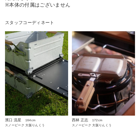
※本体の付属はございません
スタッフコーディネート
濱口 流星
西林 正志
164cm
172cm
スノーピーク 大阪りんくう
スノーピーク 大阪りんくう