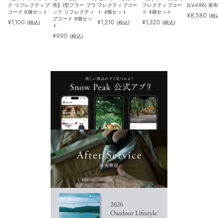
ク リフレクティブ
売】I型プラー ブラ
フレクティブコー
フレクティブコー
(LV-086) 
コード 6個セット
ック リフレクティ
ド 4個セット
ド 4個セット
¥
8,580
(税
ブコード 6個セッ
¥
1,100
¥
1,210
¥
1,320
(税込)
(税込)
(税込)
ト
¥
990
(税込)