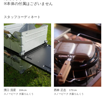
※本体の付属はございません
スタッフコーディネート
濱口 流星
西林 正志
164cm
172cm
スノーピーク 大阪りんくう
スノーピーク 大阪りんくう