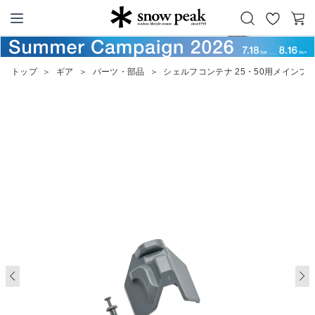
お
カ
Snow Peak
気
ー
に
ト
トップ
＞
ギア
＞
パーツ・部品
＞
シェルフコンテナ 25・50用メインプ
入
り