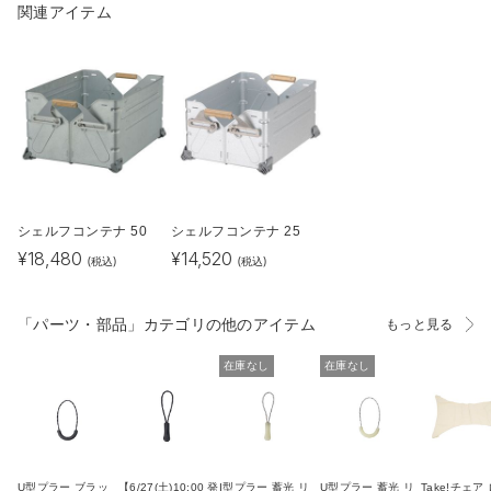
関連アイテム
シェルフコンテナ 50
シェルフコンテナ 25
¥
18,480
¥
14,520
(税込)
(税込)
「パーツ・部品」カテゴリの他のアイテム
もっと見る
在庫なし
在庫なし
U型プラー ブラッ
【6/27(土)10:00 発
I型プラー 蓄光 リ
U型プラー 蓄光 リ
Take!チェア