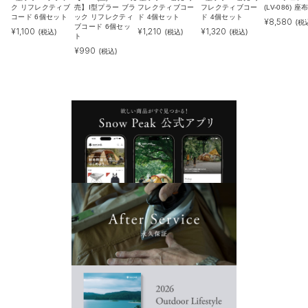
ク リフレクティブ
売】I型プラー ブラ
フレクティブコー
フレクティブコー
(LV-086) 
コード 6個セット
ック リフレクティ
ド 4個セット
ド 4個セット
¥
8,580
(税
ブコード 6個セッ
¥
1,100
¥
1,210
¥
1,320
(税込)
(税込)
(税込)
ト
¥
990
(税込)