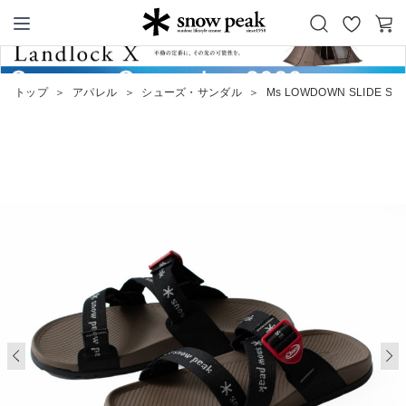
お
カ
Snow Peak
気
ー
に
ト
トップ
＞
アパレル
＞
シューズ・サンダル
＞
Ms LOWDOWN SLIDE SP P
入
り