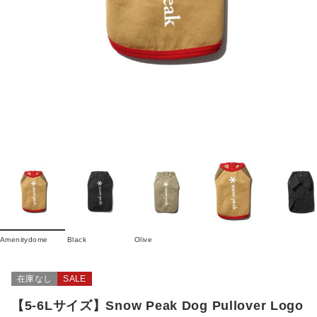
Amenitydome
Black
Olive
在庫なし
SALE
【5-6Lサイズ】Snow Peak Dog Pullover Logo