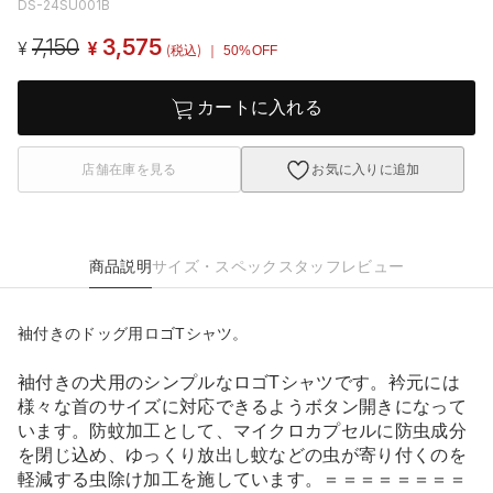
DS-24SU001B
7,150
3,575
¥
¥
(税込)
｜ 50%OFF
カートに入れる
店舗在庫を見る
お気に入りに追加
商品説明
サイズ・スペック
スタッフレビュー
袖付きのドッグ用ロゴTシャツ。
袖付きの犬用のシンプルなロゴTシャツです。衿元には
様々な首のサイズに対応できるようボタン開きになって
います。防蚊加工として、マイクロカプセルに防虫成分
を閉じ込め、ゆっくり放出し蚊などの虫が寄り付くのを
軽減する虫除け加工を施しています。＝＝＝＝＝＝＝＝