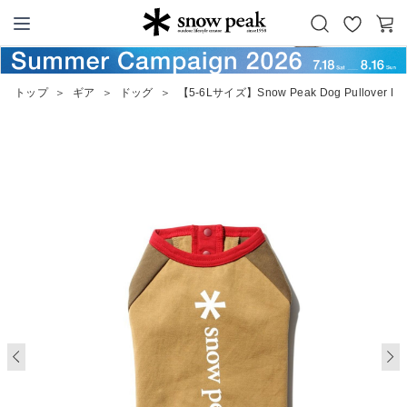
お
カ
Snow Peak
気
ー
に
ト
トップ
＞
ギア
＞
ドッグ
＞
【5-6Lサイズ】Snow Peak Dog Pullover Lo
入
り