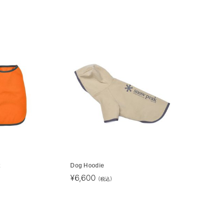
t
Dog Hoodie
¥
6,600
(税込)