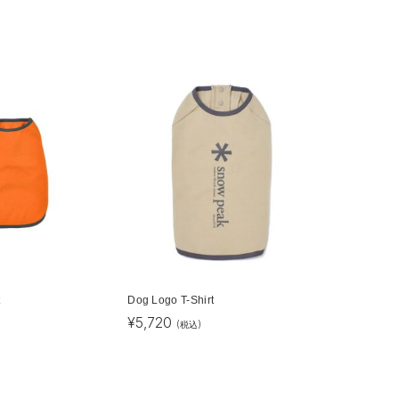
t
Dog Logo T-Shirt
¥
5,720
(税込)