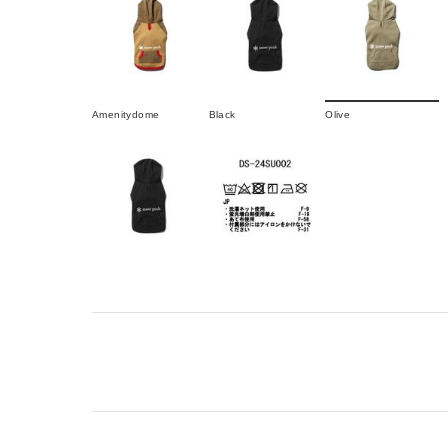
Amenitydome
Black
Olive