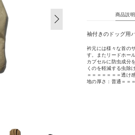
商品説
袖付きのドッグ用
衿元には様々な首の
す。またリードホー
カプセルに防虫成分
くのを軽減する虫除
＝＝＝＝＝＝＝透け
地の厚さ：普通＝＝