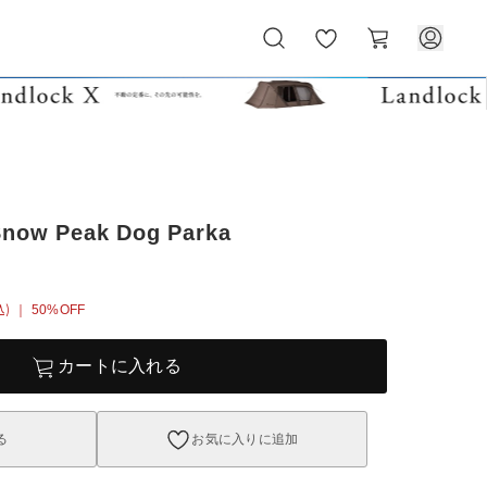
お
カ
気
ー
に
ト
入
り
w Peak Dog Parka
込)
｜ 50%OFF
カートに入れる
る
お気に入りに追加