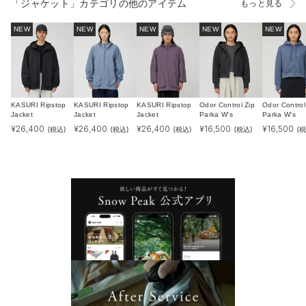
「ジャケット」カテゴリの他のアイテム
もっと見る
NEW
NEW
NEW
NEW
NEW
KASURI Ripstop
KASURI Ripstop
KASURI Ripstop
Odor Control Zip
Odor Control
Jacket
Jacket
Jacket
Parka W's
Parka W's
¥
26,400
¥
26,400
¥
26,400
¥
16,500
¥
16,500
(税込)
(税込)
(税込)
(税込)
(税