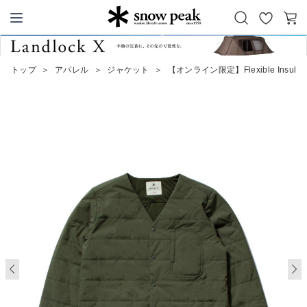
お
カ
Snow Peak
気
ー
に
ト
トップ
＞
アパレル
＞
ジャケット
＞
【オンライン限定】Flexible Insulated
入
り