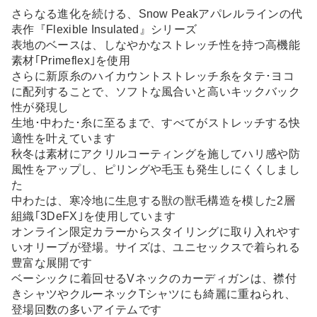
さらなる進化を続ける、Snow Peakアパレルラインの代
表作『Flexible Insulated』シリーズ
表地のベースは、しなやかなストレッチ性を持つ高機能
素材｢Primeflex｣を使用
さらに新原糸のハイカウントストレッチ糸をタテ･ヨコ
に配列することで、ソフトな風合いと高いキックバック
性が発現し
生地･中わた･糸に至るまで、すべてがストレッチする快
適性を叶えています
秋冬は素材にアクリルコーティングを施してハリ感や防
風性をアップし、ピリングや毛玉も発生しにくくしまし
た
中わたは、寒冷地に生息する獣の獣毛構造を模した2層
組織｢3DeFX｣を使用しています
オンライン限定カラーからスタイリングに取り入れやす
いオリーブが登場。サイズは、ユニセックスで着られる
豊富な展開です
ベーシックに着回せるVネックのカーディガンは、襟付
きシャツやクルーネックTシャツにも綺麗に重ねられ、
登場回数の多いアイテムです