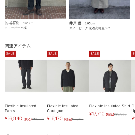
的場宥樹
井戸 優
161cm
165cm
スノーピーク福山
スノーピーク 京都高島屋S.C.
関連アイテム
SALE
SALE
SALE
S
Flexible Insulated
Flexible Insulated
Flexible Insulated Shirt
Fl
Pants
Cardigan
U
¥
17,710
(税込)
¥
25,300
¥
16,940
¥
16,170
¥
(税込)
(税込)
¥
24,200
¥
23,100