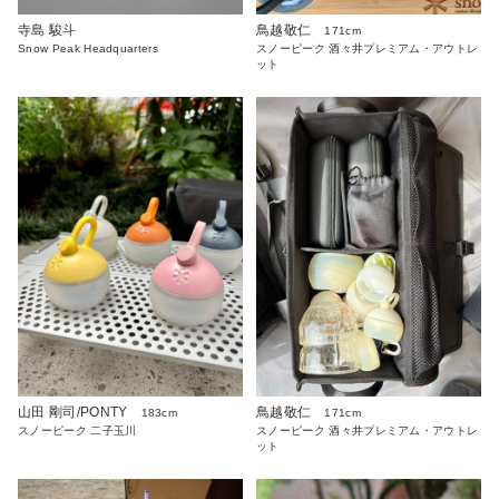
寺島 駿斗
鳥越敬仁
171cm
Snow Peak Headquarters
スノーピーク 酒々井プレミアム・アウトレ
ット
山田 剛司/PONTY
鳥越敬仁
183cm
171cm
スノーピーク 二子玉川
スノーピーク 酒々井プレミアム・アウトレ
ット