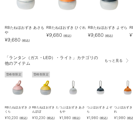
RBたねほおずき あさも
RBたねほおずき ひぐれ
RBたねほおずき よぞら
R
や
¥
9,680
¥
9,680
¥
(税込)
(税込)
¥
9,680
(税込)
「ランタン（ガス・LED）・ライト」カテゴリの
もっと見る
他のアイテム
雪峰祭限定
雪峰祭限定
RBたねほおずき さ
RBたねほおずき た
つぶほおずき あさ
つぶほおずき よぞ
つぶほおずき
くら
んぽぽ
もや
ら
れ
¥
10,230
¥
10,230
¥
1,980
¥
1,980
¥
1,980
(税込)
(税込)
(税込)
(税込)
(税込