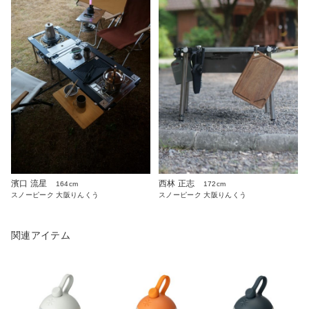
濱口 流星
西林 正志
164cm
172cm
スノーピーク 大阪りんくう
スノーピーク 大阪りんくう
関連アイテム