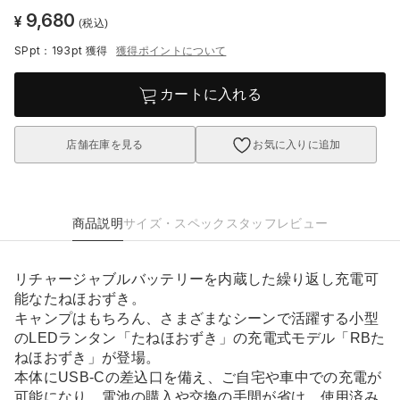
9,680
¥
(税込)
SPpt：193pt
獲得
獲得ポイントについて
カートに入れる
店舗在庫を見る
お気に入りに追加
商品説明
サイズ・スペック
スタッフレビュー
リチャージャブルバッテリーを内蔵した繰り返し充電可
能なたねほおずき。
キャンプはもちろん、さまざまなシーンで活躍する小型
のLEDランタン「たねほおずき」の充電式モデル「RBた
ねほおずき」が登場。
本体にUSB-Cの差込口を備え、ご自宅や車中での充電が
可能になり、電池の購入や交換の手間が省け、使用済み