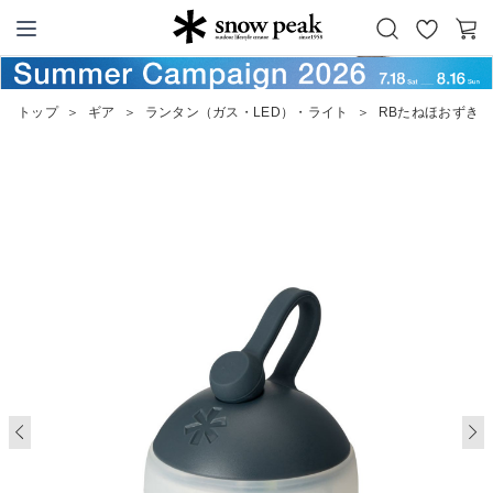
お
カ
Snow Peak
気
ー
に
ト
トップ
＞
ギア
＞
ランタン（ガス・LED）・ライト
＞
RBたねほおずき 
入
り