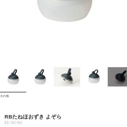
その他
RBたねほおずき よぞら
ES-141-NV