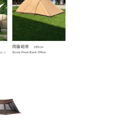
岡藤範将
165cm
ィレッ
Snow Peak Back Office