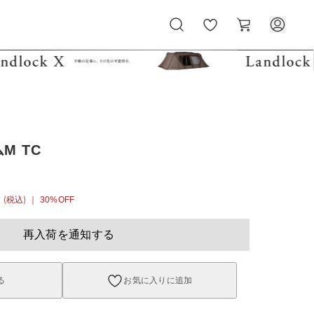
お
カ
気
ー
に
ト
入
り
M TC
6
(税込)
｜ 30%OFF
再入荷を通知する
る
お気に入りに追加