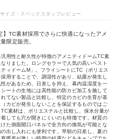
明
サイズ・スペック
スタッフレビュー
限定】TC素材採用でさらに快適になったアメ
数量限定販売。
る汎用性と耐久性が特徴のアメニティドームTC素
になりました。ロングセラーで人気の高いベスト
ティドームM」。フライシートにTC（ポリエス
を採用することで、調湿性があり、結露が発生し
気性があるため、日差しを抑え、幕内温湿度を一
イシートの生地には高性能の防カビ加工を施して
されてない製品と比較し、特定のカビの生育が基
。（カビが発生しないことを保証するものではご
、TC素材は、ポリエステルと比較し、保水分量が
付着しても穴が開きにくいのも特徴です。材質の
設けた側面開口パネルで全方向の換気が可能とな
物の出し入れにも便利です。早朝の日差し、夏の
、寒暖差が激しい時期の結露などをキャンプでち