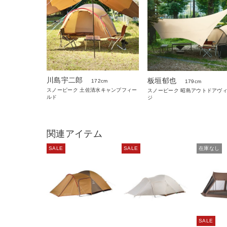
川島宇二郎
板垣郁也
172cm
179cm
スノーピーク 土佐清水キャンプフィー
スノーピーク 昭島アウトドアヴ
ルド
ジ
関連アイテム
SALE
SALE
在庫なし
SALE