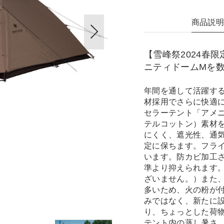
商品説
【雪峰祭2024春
ニティドームMを
年間を通して活躍す
材採用でさらに快適
セラーテント「アメニ
テルコットン）素材
にくく、遮光性、通
定に保ちます。フラ
います。防カビ加工
準より抑えられます
ざいません。）また
多いため、火の粉が
みではなく、新たに
り、ちょっとした荷
テント内の蒸し暑さ