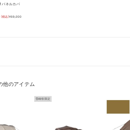
M パネルカバ
(税込)
¥
69,300
の他のアイテム
雪峰祭限定