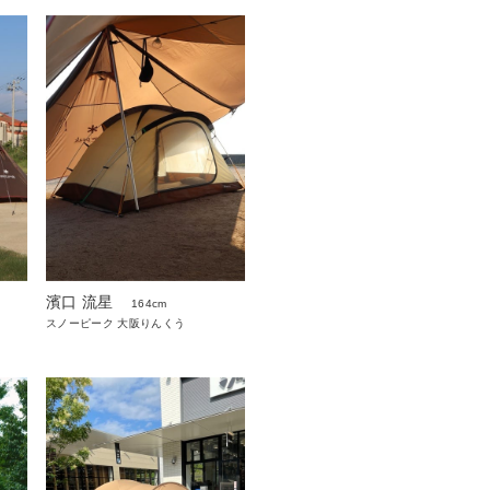
濱口 流星
164cm
スノーピーク 大阪りんくう