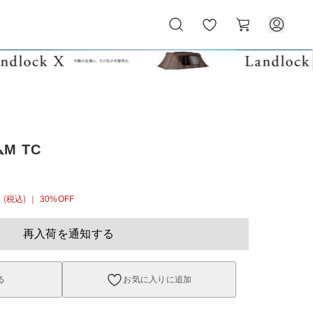
お
カ
気
ー
に
ト
入
り
M TC
6
(税込)
｜ 30%OFF
再入荷を通知する
る
お気に入りに追加