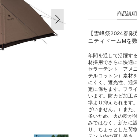
商品説
【雪峰祭2024春
ニティドームMを
年間を通して活躍す
材採用でさらに快適
セラーテント「アメニ
テルコットン）素材
にくく、遮光性、通
定に保ちます。フラ
います。防カビ加工
準より抑えられます
ざいません。）また
多いため、火の粉が
みではなく、新たに
り、ちょっとした荷
テント内の蒸し暑さ