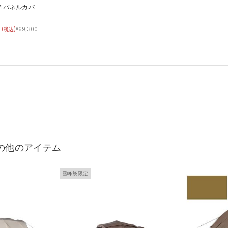
M パネルカバ
(税込)
¥
69,300
の他のアイテム
雪峰祭限定