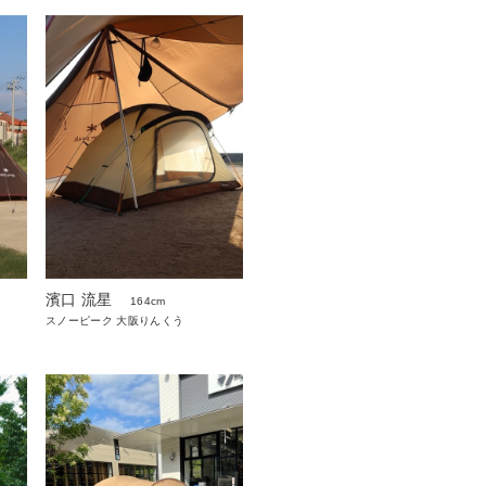
濱口 流星
164cm
スノーピーク 大阪りんくう