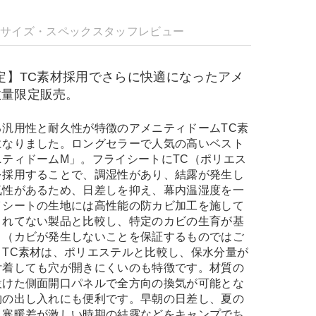
明
サイズ・スペック
スタッフレビュー
限定】TC素材採用でさらに快適になったアメ
数量限定販売。
る汎用性と耐久性が特徴のアメニティドームTC素
になりました。ロングセラーで人気の高いベスト
ティドームM」。フライシートにTC（ポリエス
を採用することで、調湿性があり、結露が発生し
気性があるため、日差しを抑え、幕内温湿度を一
イシートの生地には高性能の防カビ加工を施して
されてない製品と比較し、特定のカビの生育が基
。（カビが発生しないことを保証するものではご
、TC素材は、ポリエステルと比較し、保水分量が
付着しても穴が開きにくいのも特徴です。材質の
設けた側面開口パネルで全方向の換気が可能とな
物の出し入れにも便利です。早朝の日差し、夏の
、寒暖差が激しい時期の結露などをキャンプでち