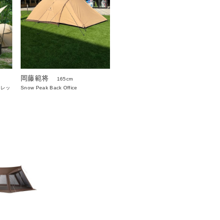
岡藤範将
165cm
ィレッ
Snow Peak Back Office