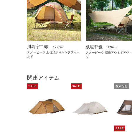
川島宇二郎
板垣郁也
172cm
179cm
スノーピーク 土佐清水キャンプフィー
スノーピーク 昭島アウトドアヴ
ルド
ジ
関連アイテム
SALE
SALE
在庫なし
SALE