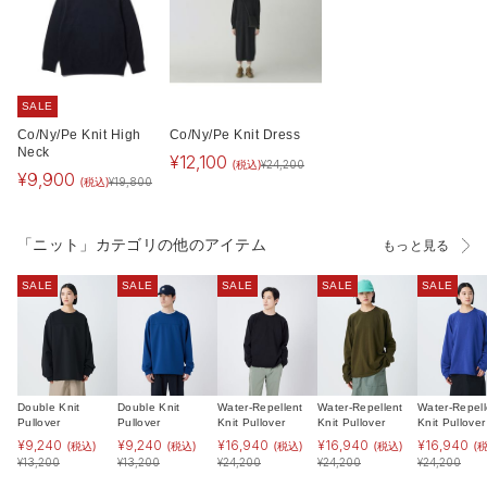
SALE
Co/Ny/Pe Knit High
Co/Ny/Pe Knit Dress
Neck
¥
12,100
(税込)
¥
24,200
¥
9,900
(税込)
¥
19,800
「ニット」カテゴリの他のアイテム
もっと見る
SALE
SALE
SALE
SALE
SALE
Double Knit
Double Knit
Water-Repellent
Water-Repellent
Water-Repell
Pullover
Pullover
Knit Pullover
Knit Pullover
Knit Pullover
¥
9,240
¥
9,240
¥
16,940
¥
16,940
¥
16,940
(税込)
(税込)
(税込)
(税込)
(
¥
13,200
¥
13,200
¥
24,200
¥
24,200
¥
24,200