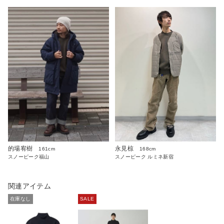
永見椋
的場宥樹
168cm
161cm
スノーピーク ルミネ新宿
スノーピーク福山
関連アイテム
在庫なし
SALE