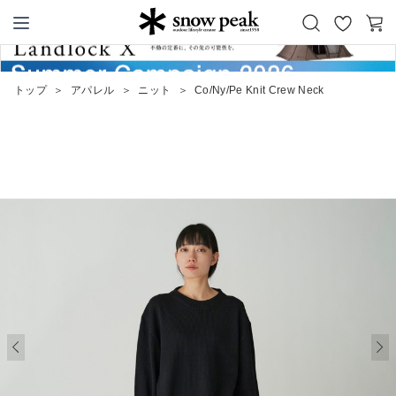
お
カ
Snow Peak
気
ー
に
ト
トップ
＞
アパレル
＞
ニット
＞
Co/Ny/Pe Knit Crew Neck
入
り