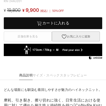
KN-24AU201
19,800
9,900
¥
¥
(税込)
｜ 50%OFF
カートに入れる
店舗在庫を見る
お気に入りに追加
173cm / 70kg
M
Find your size
商品説明
サイズ・スペック
スタッフレビュー
どんな場面にも馴染む着回しやすさが魅力のハイネックニット。
摩耗、引き裂き、擦り切れに強く、日常生活における使
用に対して優れた耐久性と持続性を持つ｢Co/Ny/Pe Knit｣