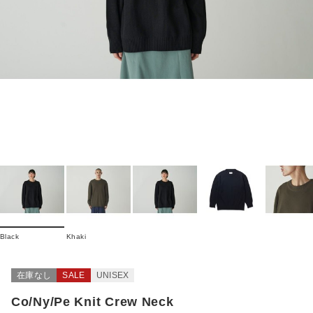
Black
Khaki
在庫なし
SALE
UNISEX
Co/Ny/Pe Knit Crew Neck