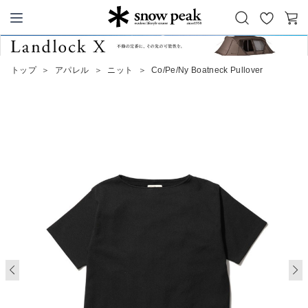
お
カ
Snow Peak
気
ー
に
ト
トップ
＞
アパレル
＞
ニット
＞
Co/Pe/Ny Boatneck Pullover
入
り