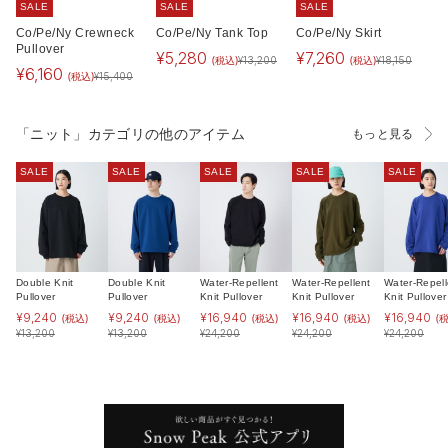
SALE
SALE
SALE
Co/Pe/Ny Crewneck
Co/Pe/Ny Tank Top
Co/Pe/Ny Skirt
Pullover
¥
5,280
¥
7,260
(税込)
(税込)
¥
13,200
¥
18,150
¥
6,160
(税込)
¥
15,400
「ニット」カテゴリの他のアイテム
もっと見る
SALE
SALE
SALE
SALE
SALE
Double Knit
Double Knit
Water-Repellent
Water-Repellent
Water-Repell
Pullover
Pullover
Knit Pullover
Knit Pullover
Knit Pullover
¥
9,240
¥
9,240
¥
16,940
¥
16,940
¥
16,940
(税込)
(税込)
(税込)
(税込)
(
¥
13,200
¥
13,200
¥
24,200
¥
24,200
¥
24,200