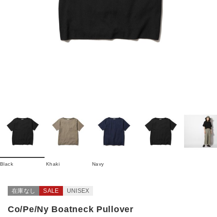
Black
Khaki
Navy
在庫なし
SALE
UNISEX
Co/Pe/Ny Boatneck Pullover