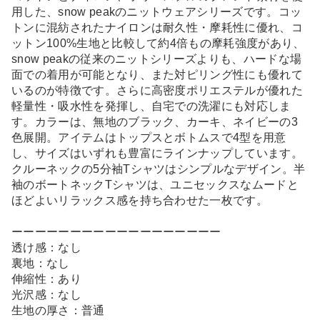
用した、snow peakのニットウェアシリーズです。コッ
トンに混紡されたナイロンは耐久性・摩耗性に優れ、コ
ットン100%生地と比較して約4倍もの摩耗強度があり、
snow peakの従来のニットシリーズよりも、ハードな場
面での着用が可能となり、また対ピリング性にも優れて
いるのが特徴です。さらに高密度ポリエステルが優れた
軽量性・吸水性を発揮し、自宅での洗濯にも対応しま
す。カラーは、無地のブラック、カーキ、ネイビーの3
色展開。アイテムはトップスとボトムスで4型を用意
し、サイズはいずれも豊富にラインナップしています。
クルーネックの5分袖Tシャツはシンプルなデザイン。半
袖のボートネックTシャツは、ユニセックスなムードと
ほどよいリラックス感を持ち合わせた一枚です。
ーーーーーーーーーーーーーーーーーー
透け感：なし
裏地：なし
伸縮性：あり
光沢感：なし
生地の厚さ：普通