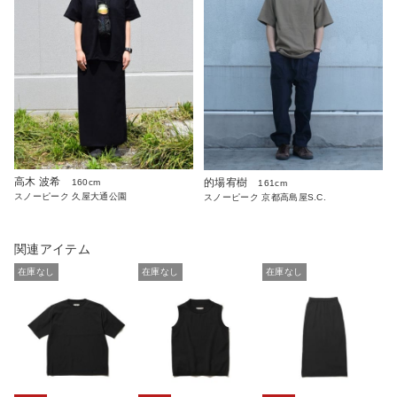
高木 波希
的場宥樹
160cm
161cm
スノーピーク 久屋大通公園
スノーピーク 京都高島屋S.C.
関連アイテム
在庫なし
在庫なし
在庫なし