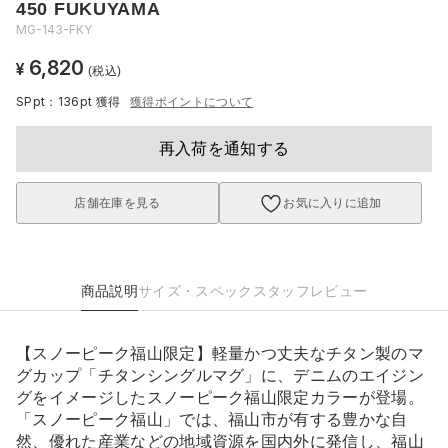
450 FUKUYAMA
MG-143-FKY
6,820
¥
(税込)
SPpt：136pt
獲得
獲得ポイントについて
再入荷を通知する
店舗在庫を見る
お気に入りに追加
商品説明
サイズ・スペック
スタッフレビュー
【スノーピーク福山限定】軽量かつ丈夫なチタン製のマ
グカップ「チタンシングルマグ」に、デニムのエイジン
グをイメージしたスノーピーク福山限定カラーが登場。
「スノーピーク福山」では、福山市が有する豊かな自
然、優れた産業などの地域資源を国内外に発信し、福山