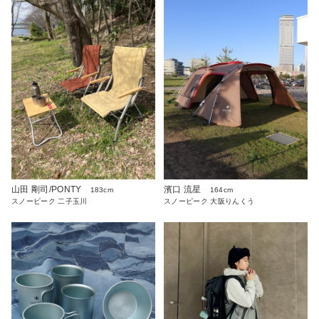
山田 剛司/PONTY
濱口 流星
183cm
164cm
スノーピーク 二子玉川
スノーピーク 大阪りんくう