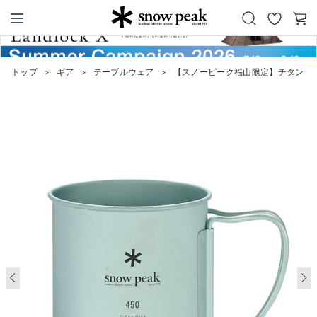
お
カ
Snow Peak
気
ー
に
ト
トップ
＞
ギア
＞
テーブルウェア
＞
【スノーピーク福山限定】チタンシングル
入
り