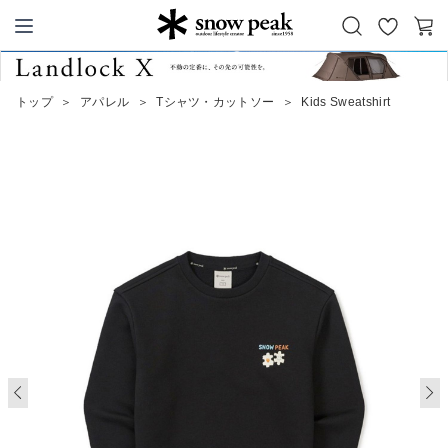
お
カ
Snow Peak
気
ー
に
ト
トップ
＞
アパレル
＞
Tシャツ・カットソー
＞
Kids Sweatshirt
入
り