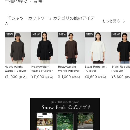
生地の厚さ：普通
「Tシャツ・カットソー」カテゴリの他のアイテ
もっと見る
ム
NEW
NEW
NEW
NEW
NEW
Heavyweight
Heavyweight
Heavyweight
Stain Repellent
Stain Repell
Waffle Pullover
Waffle Pullover
Waffle Pullover
Pullover
Pullover
¥
11,000
¥
11,000
¥
11,000
¥
6,600
¥
6,600
(税込)
(税込)
(税込)
(税込)
(税