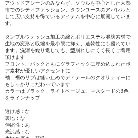
アウトドアシーンのみならず、ソウルを中心とした大都
市でのシティファッション、タウンユースのアパレルと
して広い支持を得ているアイテムを中心に展開していま
す。
タンブルウォッシュ加工の綿とポリエステル混紡素材で
生地の変形と収縮を最小限に抑え、速乾性にも優れてい
ます。洗濯を繰り返しても、型崩れしにくく長くご着用
頂けます
フロント、バックともにグラフィックに埋め込まれたボ
ア素材が優しいアクセントに
袖、裾のリブは縫い止めでディテールのクオリティーに
もしっかりこだわっています
カラーはブラック、ライトベージュ、マスタードの3色
をラインナップ
透け感：な
裏地：な
伸縮性：あ
光沢感：な