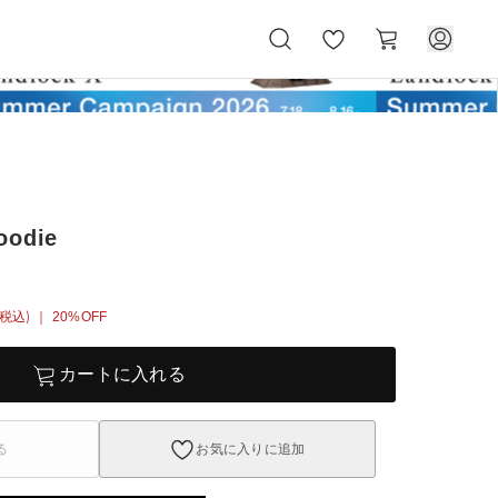
お
カ
気
ー
に
ト
入
り
oodie
(税込)
｜ 20%OFF
カートに入れる
る
お気に入りに追加