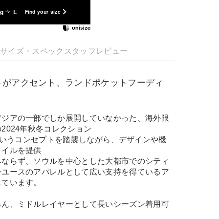
kg
L
Find your size
明
サイズ・スペック
スタッフレビュー
トがアクセント、ランドポケットフーディ
アジアの一部でしか展開していなかった、海外限
2024年秋冬コレクション
」というコンセプトを踏襲しながら、デザインや機
タイルを提供
みならず、ソウルを中心とした大都市でのシティ
ンユースのアパレルとして広い支持を得ているア
しています。
ろん、ミドルレイヤーとして長いシーズン着用可