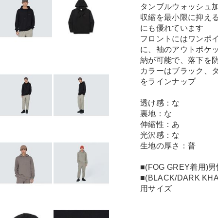
タンブルウォッシュ
収縮を最小限に抑え
にも優れています
フロントにはワンポ
に、袖のアウトポケ
納が可能で、落下を
カラーはブラック、
をラインナップ
透け感：な
裏地：な
伸縮性：あ
光沢感：な
生地の厚さ：普
■(FOG GREY着用
■(BLACK/DARK K
用サイズ