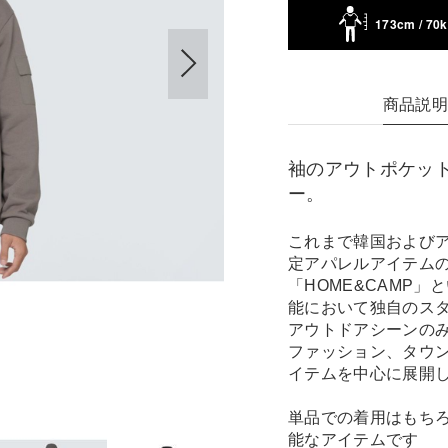
173cm / 70
商品説
袖のアウトポケッ
ー。
これまで韓国および
定アパレルアイテムの
「HOME&CAMP
能において独自のス
アウトドアシーンの
ファッション、タウ
イテムを中心に展開
単品での着用はもち
能なアイテムです