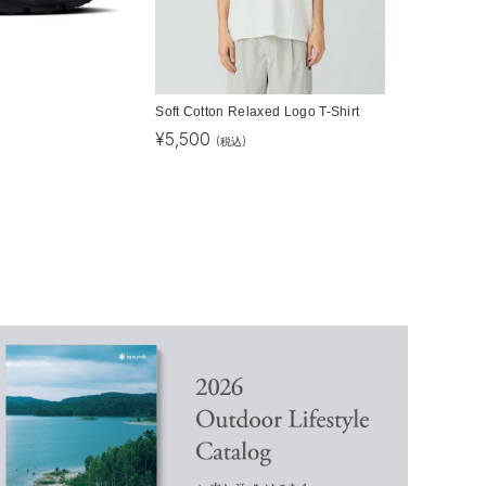
Soft Cotton Relaxed Logo T-Shirt
¥
5,500
(税込)