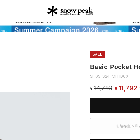
SALE
Basic Pocket H
SI-GS-S24FMFHD60
14,740
11,792
¥
¥
店舗在庫を見