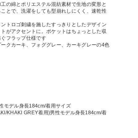
加工の綿とポリエステル混紡素材で生地の変形と
ることで、洗濯をしても型崩れしにくく、速乾性
イントロゴ刺繍を施したすっきりとしたデザイン
ットがアクセントに。ポケットはちょっとした収
防ぐフラップ仕様です
ダークカーキ、フォググレー、カーキグレーの4色
)男性モデル身長184cm/着用サイズ
HAKI/KHAKI GREY着用)男性モデル身長184cm/着